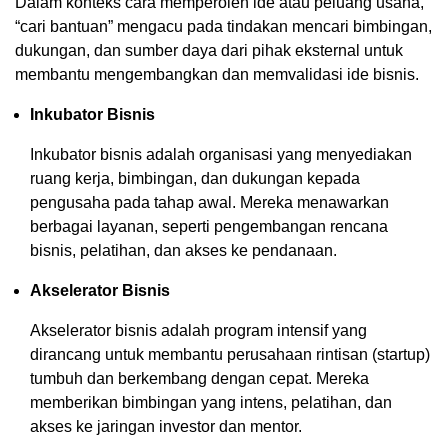
Dalam konteks cara memperoleh ide atau peluang usaha,
“cari bantuan” mengacu pada tindakan mencari bimbingan,
dukungan, dan sumber daya dari pihak eksternal untuk
membantu mengembangkan dan memvalidasi ide bisnis.
Inkubator Bisnis
Inkubator bisnis adalah organisasi yang menyediakan
ruang kerja, bimbingan, dan dukungan kepada
pengusaha pada tahap awal. Mereka menawarkan
berbagai layanan, seperti pengembangan rencana
bisnis, pelatihan, dan akses ke pendanaan.
Akselerator Bisnis
Akselerator bisnis adalah program intensif yang
dirancang untuk membantu perusahaan rintisan (startup)
tumbuh dan berkembang dengan cepat. Mereka
memberikan bimbingan yang intens, pelatihan, dan
akses ke jaringan investor dan mentor.