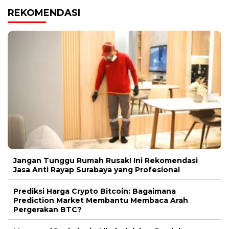
REKOMENDASI
Jangan Tunggu Rumah Rusak! Ini Rekomendasi
Jasa Anti Rayap Surabaya yang Profesional
Prediksi Harga Crypto Bitcoin: Bagaimana
Prediction Market Membantu Membaca Arah
Pergerakan BTC?