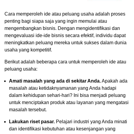
Cara memperoleh ide atau peluang usaha adalah proses
penting bagi siapa saja yang ingin memulai atau
mengembangkan bisnis. Dengan mengidentifikasi dan
mengevaluasi ide-ide bisnis secara efektif, individu dapat
meningkatkan peluang mereka untuk sukses dalam dunia
usaha yang kompetitif.
Berikut adalah beberapa cara untuk memperoleh ide atau
peluang usaha:
Amati masalah yang ada di sekitar Anda.
Apakah ada
masalah atau ketidaknyamanan yang Anda hadapi
dalam kehidupan sehari-hari? Ini bisa menjadi peluang
untuk menciptakan produk atau layanan yang mengatasi
masalah tersebut.
Lakukan riset pasar.
Pelajari industri yang Anda minati
dan identifikasi kebutuhan atau kesenjangan yang