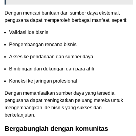
Dengan mencari bantuan dari sumber daya eksternal,
pengusaha dapat memperoleh berbagai manfaat, seperti:
Validasi ide bisnis
Pengembangan rencana bisnis
Akses ke pendanaan dan sumber daya
Bimbingan dan dukungan dari para ahli
Koneksi ke jaringan profesional
Dengan memanfaatkan sumber daya yang tersedia,
pengusaha dapat meningkatkan peluang mereka untuk
mengembangkan ide bisnis yang sukses dan
berkelanjutan.
Bergabunglah dengan komunitas