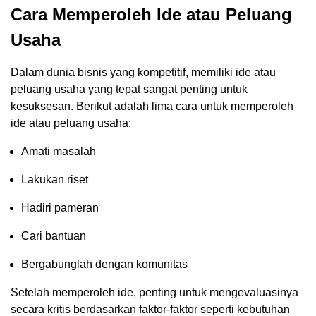
Cara Memperoleh Ide atau Peluang
Usaha
Dalam dunia bisnis yang kompetitif, memiliki ide atau
peluang usaha yang tepat sangat penting untuk
kesuksesan. Berikut adalah lima cara untuk memperoleh
ide atau peluang usaha:
Amati masalah
Lakukan riset
Hadiri pameran
Cari bantuan
Bergabunglah dengan komunitas
Setelah memperoleh ide, penting untuk mengevaluasinya
secara kritis berdasarkan faktor-faktor seperti kebutuhan