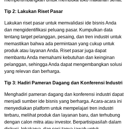
Tip 2: Lakukan Riset Pasar
Lakukan riset pasar untuk memvalidasi ide bisnis Anda
dan mengidentifikasi peluang pasar. Kumpulkan data
tentang target pelanggan, pesaing, dan tren industri untuk
memastikan bahwa ada permintaan yang cukup untuk
produk atau layanan Anda. Riset pasar juga dapat
membantu Anda memahami kebutuhan dan keinginan
pelanggan, sehingga Anda dapat mengembangkan solusi
yang relevan dan berharga.
Tip 3: Hadiri Pameran Dagang dan Konferensi Industri
Menghadiri pameran dagang dan konferensi industri dapat
menjadi sumber ide bisnis yang berharga. Acara-acara ini
menyediakan platform untuk mempelajari tren industri
terbaru, melihat produk dan layanan baru, dan terhubung
dengan calon mitra atau investor. Berpartisipasilah dalam
diskusi, lokakarya, dan sesi tanya jawab untuk