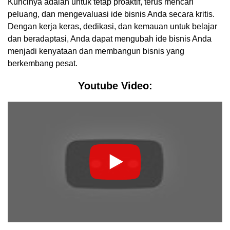
Kuncinya adalah untuk tetap proaktif, terus mencari
peluang, dan mengevaluasi ide bisnis Anda secara kritis.
Dengan kerja keras, dedikasi, dan kemauan untuk belajar
dan beradaptasi, Anda dapat mengubah ide bisnis Anda
menjadi kenyataan dan membangun bisnis yang
berkembang pesat.
Youtube Video: