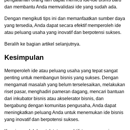
dan membantu Anda memvalidasi ide yang sudah ada.
Dengan mengikuti tips ini dan memanfaatkan sumber daya
yang tersedia, Anda dapat secara efektif memperoleh ide
atau peluang usaha yang inovatif dan berpotensi sukses.
Beralih ke bagian artikel selanjutnya.
Kesimpulan
Memperoleh ide atau peluang usaha yang tepat sangat
penting untuk membangun bisnis yang sukses. Dengan
mengamati masalah yang belum terselesaikan, melakukan
riset pasar, menghadiri pameran dagang, mencari bantuan
dari inkubator bisnis atau akselerator bisnis, dan
bergabung dengan komunitas pengusaha, Anda dapat
meningkatkan peluang Anda untuk menemukan ide bisnis
yang inovatif dan berpotensi sukses.