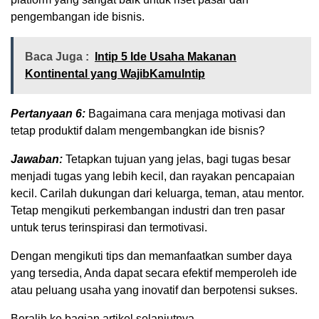
pengembangan ide bisnis.
Baca Juga :
Intip 5 Ide Usaha Makanan
Kontinental yang WajibKamuIntip
Pertanyaan 6:
Bagaimana cara menjaga motivasi dan
tetap produktif dalam mengembangkan ide bisnis?
Jawaban:
Tetapkan tujuan yang jelas, bagi tugas besar
menjadi tugas yang lebih kecil, dan rayakan pencapaian
kecil. Carilah dukungan dari keluarga, teman, atau mentor.
Tetap mengikuti perkembangan industri dan tren pasar
untuk terus terinspirasi dan termotivasi.
Dengan mengikuti tips dan memanfaatkan sumber daya
yang tersedia, Anda dapat secara efektif memperoleh ide
atau peluang usaha yang inovatif dan berpotensi sukses.
Beralih ke bagian artikel selanjutnya.