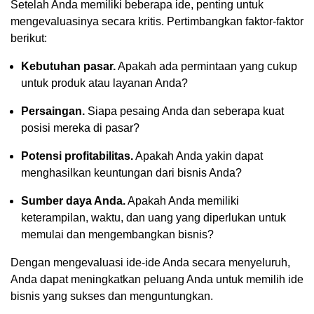
Setelah Anda memiliki beberapa ide, penting untuk
mengevaluasinya secara kritis. Pertimbangkan faktor-faktor
berikut:
Kebutuhan pasar.
Apakah ada permintaan yang cukup
untuk produk atau layanan Anda?
Persaingan.
Siapa pesaing Anda dan seberapa kuat
posisi mereka di pasar?
Potensi profitabilitas.
Apakah Anda yakin dapat
menghasilkan keuntungan dari bisnis Anda?
Sumber daya Anda.
Apakah Anda memiliki
keterampilan, waktu, dan uang yang diperlukan untuk
memulai dan mengembangkan bisnis?
Dengan mengevaluasi ide-ide Anda secara menyeluruh,
Anda dapat meningkatkan peluang Anda untuk memilih ide
bisnis yang sukses dan menguntungkan.