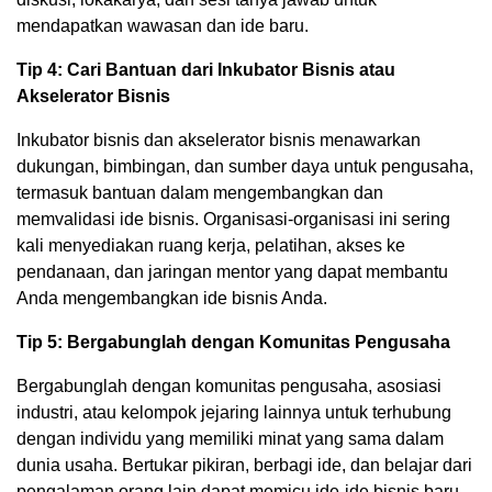
mendapatkan wawasan dan ide baru.
Tip 4: Cari Bantuan dari Inkubator Bisnis atau
Akselerator Bisnis
Inkubator bisnis dan akselerator bisnis menawarkan
dukungan, bimbingan, dan sumber daya untuk pengusaha,
termasuk bantuan dalam mengembangkan dan
memvalidasi ide bisnis. Organisasi-organisasi ini sering
kali menyediakan ruang kerja, pelatihan, akses ke
pendanaan, dan jaringan mentor yang dapat membantu
Anda mengembangkan ide bisnis Anda.
Tip 5: Bergabunglah dengan Komunitas Pengusaha
Bergabunglah dengan komunitas pengusaha, asosiasi
industri, atau kelompok jejaring lainnya untuk terhubung
dengan individu yang memiliki minat yang sama dalam
dunia usaha. Bertukar pikiran, berbagi ide, dan belajar dari
pengalaman orang lain dapat memicu ide-ide bisnis baru