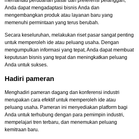
memantau perubahan pasar dan preferensi pelanggan,
Anda dapat mengadaptasi bisnis Anda dan
mengembangkan produk atau layanan baru yang
memenuhi permintaan yang terus berubah.
Secara keseluruhan, melakukan riset pasar sangat penting
untuk memperoleh ide atau peluang usaha. Dengan
mengumpulkan informasi yang tepat, Anda dapat membuat
keputusan bisnis yang tepat dan meningkatkan peluang
Anda untuk sukses.
Hadiri pameran
Menghadiri pameran dagang dan konferensi industri
merupakan cara efektif untuk memperoleh ide atau
peluang usaha. Pameran ini menyediakan platform bagi
Anda untuk terhubung dengan para pemimpin industri,
mempelajari tren terbaru, dan menemukan peluang
kemitraan baru.