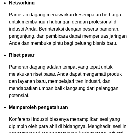
Networking
Pameran dagang menawarkan kesempatan berharga
untuk membangun hubungan dengan profesional di
industri Anda. Berinteraksi dengan peserta pameran,
pengunjung, dan pembicara dapat memperluas jaringan
Anda dan membuka pintu bagi peluang bisnis baru.
Riset pasar
Pameran dagang adalah tempat yang tepat untuk
melakukan riset pasar. Anda dapat mengamati produk
dan layanan baru, mempelajari tren industri, dan
mendapatkan umpan balik langsung dari pelanggan
potensial.
Memperoleh pengetahuan
Konferensi industri biasanya menampilkan sesi yang
dipimpin oleh para ahli di bidangnya. Menghadiri sesi ini