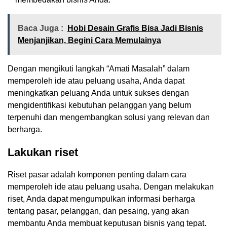
Baca Juga :
Hobi Desain Grafis Bisa Jadi Bisnis
Menjanjikan, Begini Cara Memulainya
Dengan mengikuti langkah “Amati Masalah” dalam
memperoleh ide atau peluang usaha, Anda dapat
meningkatkan peluang Anda untuk sukses dengan
mengidentifikasi kebutuhan pelanggan yang belum
terpenuhi dan mengembangkan solusi yang relevan dan
berharga.
Lakukan riset
Riset pasar adalah komponen penting dalam cara
memperoleh ide atau peluang usaha. Dengan melakukan
riset, Anda dapat mengumpulkan informasi berharga
tentang pasar, pelanggan, dan pesaing, yang akan
membantu Anda membuat keputusan bisnis yang tepat.