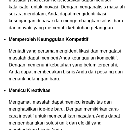
katalisator untuk inovasi. Dengan menganalisis masalah
secara mendalam, Anda dapat mengidentifikasi
kesenjangan di pasar dan mengembangkan solusi baru
dan inovatif yang memenuhi kebutuhan pelanggan.
Memperoleh Keunggulan Kompetitif
Menjadi yang pertama mengidentifikasi dan mengatasi
masalah dapat memberi Anda keunggulan kompetitif.
Dengan memenuhi kebutuhan yang belum terpenuhi,
Anda dapat membedakan bisnis Anda dari pesaing dan
menarik pelanggan baru.
Memicu Kreativitas
Mengamati masalah dapat memicu kreativitas dan
menghasilkan ide-ide baru. Dengan memikirkan cara-
cara inovatif untuk memecahkan masalah, Anda dapat
mengembangkan solusi unik dan efektif yang
membedakan bisnis Anda.