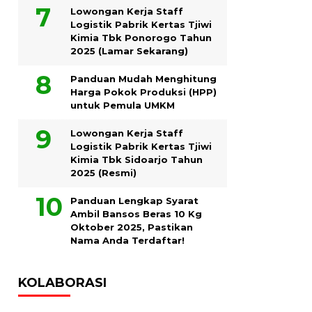
Lowongan Kerja Staff
Logistik Pabrik Kertas Tjiwi
Kimia Tbk Ponorogo Tahun
2025 (Lamar Sekarang)
Panduan Mudah Menghitung
Harga Pokok Produksi (HPP)
untuk Pemula UMKM
Lowongan Kerja Staff
Logistik Pabrik Kertas Tjiwi
Kimia Tbk Sidoarjo Tahun
2025 (Resmi)
Panduan Lengkap Syarat
Ambil Bansos Beras 10 Kg
Oktober 2025, Pastikan
Nama Anda Terdaftar!
KOLABORASI