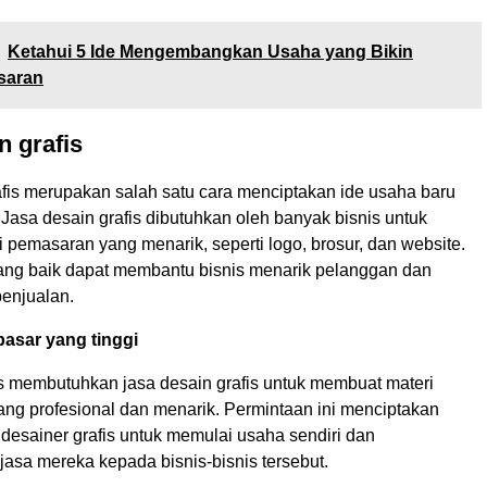
Ketahui 5 Ide Mengembangkan Usaha yang Bikin
saran
n grafis
afis merupakan salah satu cara menciptakan ide usaha baru
 Jasa desain grafis dibutuhkan oleh banyak bisnis untuk
pemasaran yang menarik, seperti logo, brosur, dan website.
yang baik dapat membantu bisnis menarik pelanggan dan
enjualan.
asar yang tinggi
s membutuhkan jasa desain grafis untuk membuat materi
ng profesional dan menarik. Permintaan ini menciptakan
desainer grafis untuk memulai usaha sendiri dan
asa mereka kepada bisnis-bisnis tersebut.