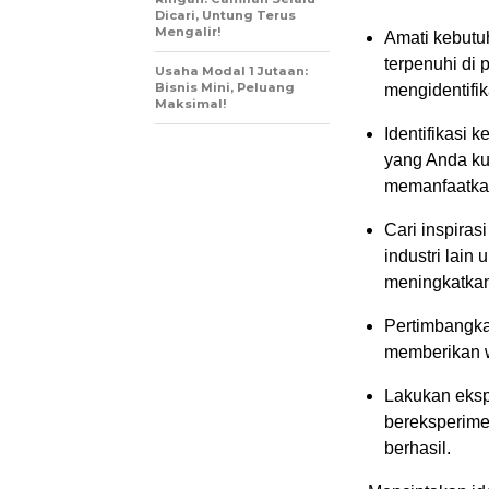
Dicari, Untung Terus
Mengalir!
Amati kebutu
terpenuhi di 
Usaha Modal 1 Jutaan:
Bisnis Mini, Peluang
mengidentifik
Maksimal!
Identifikasi 
yang Anda ku
memanfaatkan
Cari inspirasi
industri lain
meningkatkan
Pertimbangkan
memberikan w
Lakukan eksp
bereksperime
berhasil.