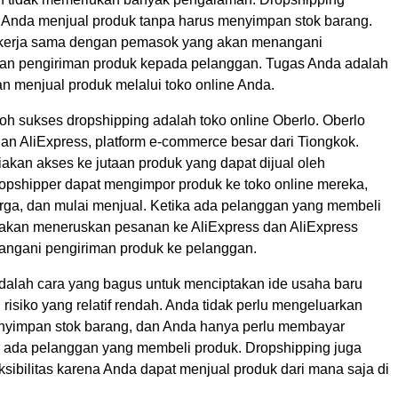
nda menjual produk tanpa harus menyimpan stok barang.
kerja sama dengan pemasok yang akan menangani
an pengiriman produk kepada pelanggan. Tugas Anda adalah
 menjual produk melalui toko online Anda.
oh sukses dropshipping adalah toko online Oberlo. Oberlo
an AliExpress, platform e-commerce besar dari Tiongkok.
akan akses ke jutaan produk yang dapat dijual oleh
ropshipper dapat mengimpor produk ke toko online mereka,
ga, dan mulai menjual. Ketika ada pelanggan yang membeli
 akan meneruskan pesanan ke AliExpress dan AliExpress
ngani pengiriman produk ke pelanggan.
dalah cara yang bagus untuk menciptakan ide usaha baru
 risiko yang relatif rendah. Anda tidak perlu mengeluarkan
nyimpan stok barang, dan Anda hanya perlu membayar
 ada pelanggan yang membeli produk. Dropshipping juga
sibilitas karena Anda dapat menjual produk dari mana saja di