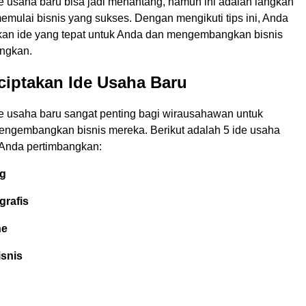
e usaha baru bisa jadi menantang, namun ini adalah langkah
emulai bisnis yang sukses. Dengan mengikuti tips ini, Anda
an ide yang tepat untuk Anda dan mengembangkan bisnis
ngkan.
ciptakan Ide Usaha Baru
e usaha baru sangat penting bagi wirausahawan untuk
ngembangkan bisnis mereka. Berikut adalah 5 ide usaha
 Anda pertimbangkan:
ng
grafis
ne
isnis