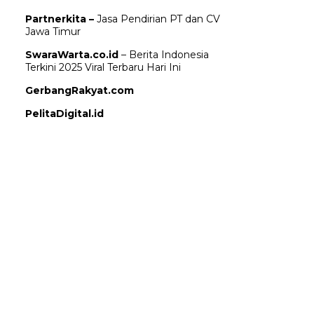
Partnerkita –
Jasa Pendirian PT dan CV
Jawa Timur
SwaraWarta.co.id
– Berita Indonesia
Terkini 2025 Viral Terbaru Hari Ini
GerbangRakyat.com
PelitaDigital.id