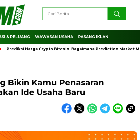
SI & PELUANG
WAWASAN USAHA
PASANG IKLAN
iksi Harga Crypto Bitcoin: Bagaimana Prediction Market Memba
ang Bikin Kamu Penasaran
akan Ide Usaha Baru