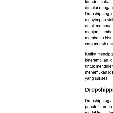
Ide-ide usaha i
dimulai dengan
Dropshipping, 
menyimpan stok
untuk membuat 
menjadi sumber
membantu bisni
cara mudah unt
Ketika mencipt
keterampilan, 
untuk mengident
menemukan ide
yang sukses.
Dropshipp
Dropshipping a
populer karena 
modal kecil, d