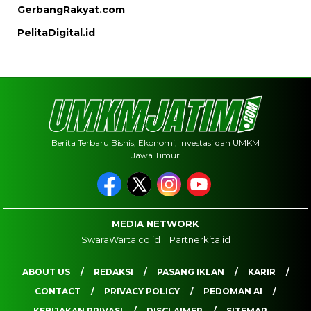
GerbangRakyat.com
PelitaDigital.id
Berita Terbaru Bisnis, Ekonomi, Investasi dan UMKM
Jawa Timur
MEDIA NETWORK
SwaraWarta.co.id
Partnerkita.id
ABOUT US
REDAKSI
PASANG IKLAN
KARIR
CONTACT
PRIVACY POLICY
PEDOMAN AI
KEBIJAKAN PRIVASI
DISCLAIMER
SITEMAP