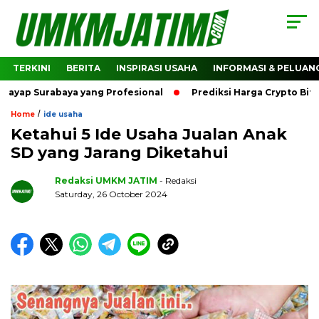
TERKINI
BERITA
INSPIRASI USAHA
INFORMASI & PELUAN
 Surabaya yang Profesional
Prediksi Harga Crypto Bitcoin:
/
Home
ide usaha
Ketahui 5 Ide Usaha Jualan Anak
SD yang Jarang Diketahui
Redaksi UMKM JATIM
- Redaksi
Saturday, 26 October 2024