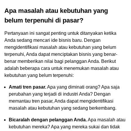
Apa masalah atau kebutuhan yang
belum terpenuhi di pasar?
Pertanyaan ini sangat penting untuk ditanyakan ketika
Anda sedang mencari ide bisnis baru. Dengan
mengidentifikasi masalah atau kebutuhan yang belum
terpenuhi, Anda dapat menciptakan bisnis yang benar-
benar memberikan nilai bagi pelanggan Anda. Berikut
adalah beberapa cara untuk menemukan masalah atau
kebutuhan yang belum terpenuhi:
Amati tren pasar.
Apa yang diminati orang? Apa saja
perubahan yang terjadi di industri Anda? Dengan
memantau tren pasar, Anda dapat mengidentifikasi
masalah atau kebutuhan yang sedang berkembang.
Bicaralah dengan pelanggan Anda.
Apa masalah atau
kebutuhan mereka? Apa yang mereka sukai dan tidak