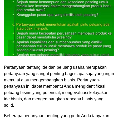
Pertanyaan tentang ide dan peluang usaha merupakan
pertanyaan yang sangat penting bagi siapa saja yang ingin
memulai atau mengembangkan bisnis. Pertanyaan-
pertanyaan ini dapat membantu Anda mengidentifikasi
peluang bisnis yang potensial, mengevaluasi kelayakan
ide bisnis, dan mengembangkan rencana bisnis yang
solid.
Beberapa pertanyaan penting yang perlu Anda tanyakan