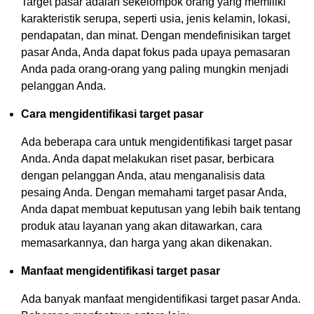
Target pasar adalah sekelompok orang yang memiliki
karakteristik serupa, seperti usia, jenis kelamin, lokasi,
pendapatan, dan minat. Dengan mendefinisikan target
pasar Anda, Anda dapat fokus pada upaya pemasaran
Anda pada orang-orang yang paling mungkin menjadi
pelanggan Anda.
Cara mengidentifikasi target pasar
Ada beberapa cara untuk mengidentifikasi target pasar
Anda. Anda dapat melakukan riset pasar, berbicara
dengan pelanggan Anda, atau menganalisis data
pesaing Anda. Dengan memahami target pasar Anda,
Anda dapat membuat keputusan yang lebih baik tentang
produk atau layanan yang akan ditawarkan, cara
memasarkannya, dan harga yang akan dikenakan.
Manfaat mengidentifikasi target pasar
Ada banyak manfaat mengidentifikasi target pasar Anda.