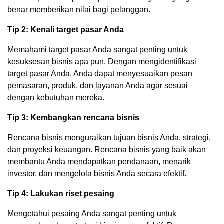
benar memberikan nilai bagi pelanggan.
Tip 2: Kenali target pasar Anda
Memahami target pasar Anda sangat penting untuk
kesuksesan bisnis apa pun. Dengan mengidentifikasi
target pasar Anda, Anda dapat menyesuaikan pesan
pemasaran, produk, dan layanan Anda agar sesuai
dengan kebutuhan mereka.
Tip 3: Kembangkan rencana bisnis
Rencana bisnis menguraikan tujuan bisnis Anda, strategi,
dan proyeksi keuangan. Rencana bisnis yang baik akan
membantu Anda mendapatkan pendanaan, menarik
investor, dan mengelola bisnis Anda secara efektif.
Tip 4: Lakukan riset pesaing
Mengetahui pesaing Anda sangat penting untuk