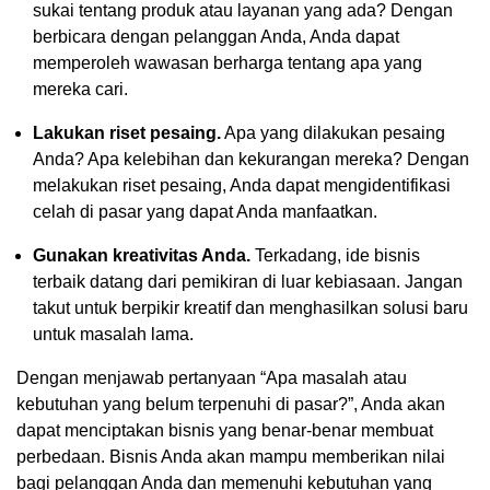
sukai tentang produk atau layanan yang ada? Dengan
berbicara dengan pelanggan Anda, Anda dapat
memperoleh wawasan berharga tentang apa yang
mereka cari.
Lakukan riset pesaing.
Apa yang dilakukan pesaing
Anda? Apa kelebihan dan kekurangan mereka? Dengan
melakukan riset pesaing, Anda dapat mengidentifikasi
celah di pasar yang dapat Anda manfaatkan.
Gunakan kreativitas Anda.
Terkadang, ide bisnis
terbaik datang dari pemikiran di luar kebiasaan. Jangan
takut untuk berpikir kreatif dan menghasilkan solusi baru
untuk masalah lama.
Dengan menjawab pertanyaan “Apa masalah atau
kebutuhan yang belum terpenuhi di pasar?”, Anda akan
dapat menciptakan bisnis yang benar-benar membuat
perbedaan. Bisnis Anda akan mampu memberikan nilai
bagi pelanggan Anda dan memenuhi kebutuhan yang