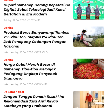
Berita
Bupati Sumenep Dorong Koperasi Go
Digital, Sebut Teknologi Jadi Kunci
Bertahan di Era Modern
Friday, 17 Jul 2026 - 11:02 WIB
Berita
Produksi Beras Banyuwangi Tembus
255 Ribu Ton, Surplus 174 Ribu Ton
Jadi Penopang Cadangan Pangan
Nasional
Wednesday, 15 Jul 2026 - 18:22 WIB
Berita
Harga Cabai Merah Besar di
Sumenep Tiba-Tiba Melonjak,
Pedagang Ungkap Penyebab
Utamanya
Wednesday, 15 Jul 2026 - 18:19 WIB
Rekomendasi
Jangan Tunggu Rumah Rusak! Ini
Rekomendasi Jasa Anti Rayap
Surabaya yang Profesional