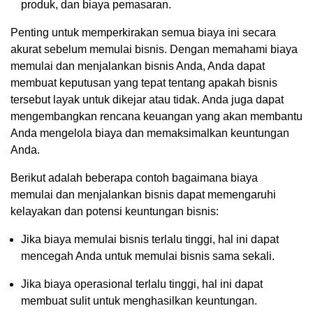
produk, dan biaya pemasaran.
Penting untuk memperkirakan semua biaya ini secara
akurat sebelum memulai bisnis. Dengan memahami biaya
memulai dan menjalankan bisnis Anda, Anda dapat
membuat keputusan yang tepat tentang apakah bisnis
tersebut layak untuk dikejar atau tidak. Anda juga dapat
mengembangkan rencana keuangan yang akan membantu
Anda mengelola biaya dan memaksimalkan keuntungan
Anda.
Berikut adalah beberapa contoh bagaimana biaya
memulai dan menjalankan bisnis dapat memengaruhi
kelayakan dan potensi keuntungan bisnis:
Jika biaya memulai bisnis terlalu tinggi, hal ini dapat
mencegah Anda untuk memulai bisnis sama sekali.
Jika biaya operasional terlalu tinggi, hal ini dapat
membuat sulit untuk menghasilkan keuntungan.