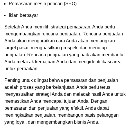
Pemasaran mesin pencari (SEO)
Iklan berbayar
Setelah Anda memilih strategi pemasaran, Anda perlu
mengembangkan rencana penjualan. Rencana penjualan
Anda akan menguraikan cara Anda akan menjangkau
target pasar, menghasilkan prospek, dan menutup
penjualan. Rencana penjualan yang baik akan membantu
Anda melacak kemajuan Anda dan mengidentifikasi area
untuk perbaikan.
Penting untuk diingat bahwa pemasaran dan penjualan
adalah proses yang berkelanjutan. Anda perlu terus
menyesuaikan strategi Anda dan melacak hasil Anda untuk
memastikan Anda mencapai tujuan Anda. Dengan
pemasaran dan penjualan yang efektif, Anda dapat
meningkatkan penjualan, membangun basis pelanggan
yang loyal, dan mengembangkan bisnis Anda.