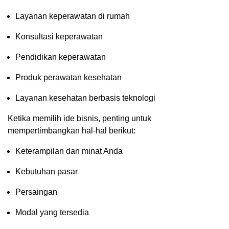
Layanan keperawatan di rumah
Konsultasi keperawatan
Pendidikan keperawatan
Produk perawatan kesehatan
Layanan kesehatan berbasis teknologi
Ketika memilih ide bisnis, penting untuk
mempertimbangkan hal-hal berikut:
Keterampilan dan minat Anda
Kebutuhan pasar
Persaingan
Modal yang tersedia