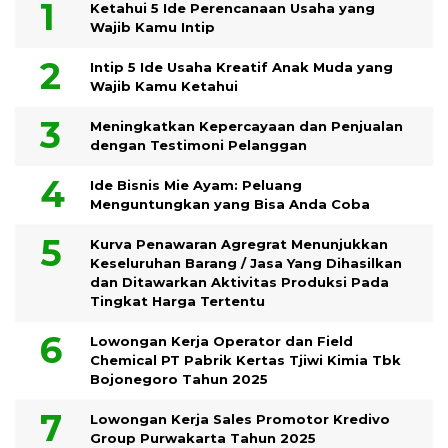
Ketahui 5 Ide Perencanaan Usaha yang
Wajib Kamu Intip
Intip 5 Ide Usaha Kreatif Anak Muda yang
Wajib Kamu Ketahui
Meningkatkan Kepercayaan dan Penjualan
dengan Testimoni Pelanggan
Ide Bisnis Mie Ayam: Peluang
Menguntungkan yang Bisa Anda Coba
Kurva Penawaran Agregrat Menunjukkan
Keseluruhan Barang / Jasa Yang Dihasilkan
dan Ditawarkan Aktivitas Produksi Pada
Tingkat Harga Tertentu
Lowongan Kerja Operator dan Field
Chemical PT Pabrik Kertas Tjiwi Kimia Tbk
Bojonegoro Tahun 2025
Lowongan Kerja Sales Promotor Kredivo
Group Purwakarta Tahun 2025