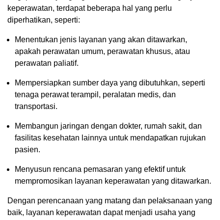
keperawatan, terdapat beberapa hal yang perlu
diperhatikan, seperti:
Menentukan jenis layanan yang akan ditawarkan,
apakah perawatan umum, perawatan khusus, atau
perawatan paliatif.
Mempersiapkan sumber daya yang dibutuhkan, seperti
tenaga perawat terampil, peralatan medis, dan
transportasi.
Membangun jaringan dengan dokter, rumah sakit, dan
fasilitas kesehatan lainnya untuk mendapatkan rujukan
pasien.
Menyusun rencana pemasaran yang efektif untuk
mempromosikan layanan keperawatan yang ditawarkan.
Dengan perencanaan yang matang dan pelaksanaan yang
baik, layanan keperawatan dapat menjadi usaha yang