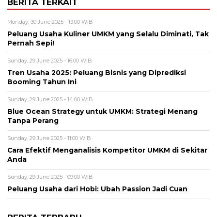
BERITA TERKAIT
Monday, 30 June 2025 - 13:00 WIB
Peluang Usaha Kuliner UMKM yang Selalu Diminati, Tak
Pernah Sepi!
Sunday, 29 June 2025 - 16:00 WIB
Tren Usaha 2025: Peluang Bisnis yang Diprediksi
Booming Tahun Ini
Sunday, 29 June 2025 - 14:00 WIB
Blue Ocean Strategy untuk UMKM: Strategi Menang
Tanpa Perang
Sunday, 29 June 2025 - 11:00 WIB
Cara Efektif Menganalisis Kompetitor UMKM di Sekitar
Anda
Sunday, 29 June 2025 - 09:00 WIB
Peluang Usaha dari Hobi: Ubah Passion Jadi Cuan