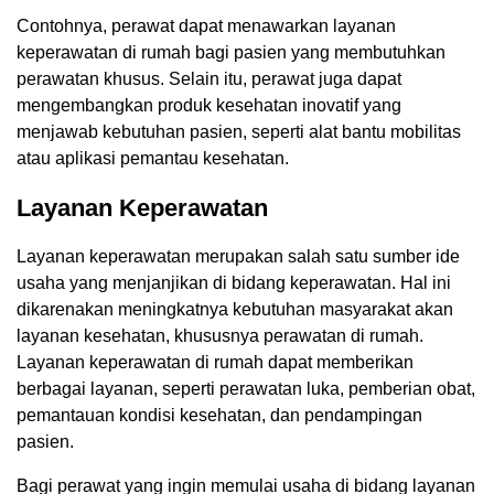
Contohnya, perawat dapat menawarkan layanan
keperawatan di rumah bagi pasien yang membutuhkan
perawatan khusus. Selain itu, perawat juga dapat
mengembangkan produk kesehatan inovatif yang
menjawab kebutuhan pasien, seperti alat bantu mobilitas
atau aplikasi pemantau kesehatan.
Layanan Keperawatan
Layanan keperawatan merupakan salah satu sumber ide
usaha yang menjanjikan di bidang keperawatan. Hal ini
dikarenakan meningkatnya kebutuhan masyarakat akan
layanan kesehatan, khususnya perawatan di rumah.
Layanan keperawatan di rumah dapat memberikan
berbagai layanan, seperti perawatan luka, pemberian obat,
pemantauan kondisi kesehatan, dan pendampingan
pasien.
Bagi perawat yang ingin memulai usaha di bidang layanan