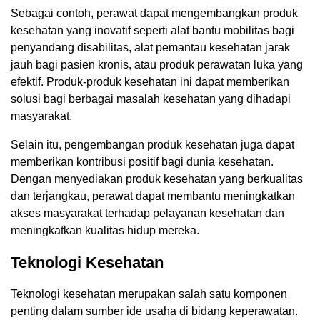
Sebagai contoh, perawat dapat mengembangkan produk
kesehatan yang inovatif seperti alat bantu mobilitas bagi
penyandang disabilitas, alat pemantau kesehatan jarak
jauh bagi pasien kronis, atau produk perawatan luka yang
efektif. Produk-produk kesehatan ini dapat memberikan
solusi bagi berbagai masalah kesehatan yang dihadapi
masyarakat.
Selain itu, pengembangan produk kesehatan juga dapat
memberikan kontribusi positif bagi dunia kesehatan.
Dengan menyediakan produk kesehatan yang berkualitas
dan terjangkau, perawat dapat membantu meningkatkan
akses masyarakat terhadap pelayanan kesehatan dan
meningkatkan kualitas hidup mereka.
Teknologi Kesehatan
Teknologi kesehatan merupakan salah satu komponen
penting dalam sumber ide usaha di bidang keperawatan.