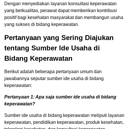
Dengan menyediakan layanan konsultasi keperawatan
yang berkualitas, perawat dapat memberikan kontribusi
positif bagi kesehatan masyarakat dan membangun usaha
yang sukses di bidang keperawatan.
Pertanyaan yang Sering Diajukan
tentang Sumber Ide Usaha di
Bidang Keperawatan
Berikut adalah beberapa pertanyaan umum dan
jawabannya seputar sumber ide usaha di bidang
keperawatan:
Pertanyaan 1: Apa saja sumber ide usaha di bidang
keperawatan?
Sumber ide usaha di bidang keperawatan meliputi layanan
keperawatan, pendidikan keperawatan, produk kesehatan,