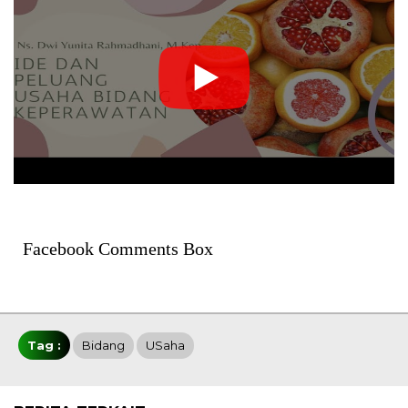
Facebook Comments Box
Tag :
Bidang
USaha