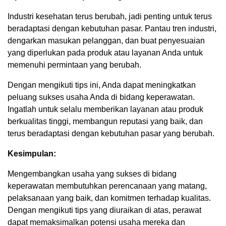
Industri kesehatan terus berubah, jadi penting untuk terus
beradaptasi dengan kebutuhan pasar. Pantau tren industri,
dengarkan masukan pelanggan, dan buat penyesuaian
yang diperlukan pada produk atau layanan Anda untuk
memenuhi permintaan yang berubah.
Dengan mengikuti tips ini, Anda dapat meningkatkan
peluang sukses usaha Anda di bidang keperawatan.
Ingatlah untuk selalu memberikan layanan atau produk
berkualitas tinggi, membangun reputasi yang baik, dan
terus beradaptasi dengan kebutuhan pasar yang berubah.
Kesimpulan:
Mengembangkan usaha yang sukses di bidang
keperawatan membutuhkan perencanaan yang matang,
pelaksanaan yang baik, dan komitmen terhadap kualitas.
Dengan mengikuti tips yang diuraikan di atas, perawat
dapat memaksimalkan potensi usaha mereka dan