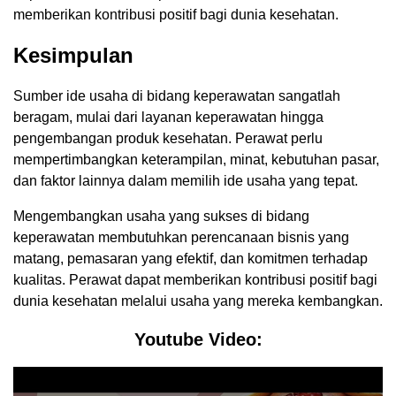
memberikan kontribusi positif bagi dunia kesehatan.
Kesimpulan
Sumber ide usaha di bidang keperawatan sangatlah
beragam, mulai dari layanan keperawatan hingga
pengembangan produk kesehatan. Perawat perlu
mempertimbangkan keterampilan, minat, kebutuhan pasar,
dan faktor lainnya dalam memilih ide usaha yang tepat.
Mengembangkan usaha yang sukses di bidang
keperawatan membutuhkan perencanaan bisnis yang
matang, pemasaran yang efektif, dan komitmen terhadap
kualitas. Perawat dapat memberikan kontribusi positif bagi
dunia kesehatan melalui usaha yang mereka kembangkan.
Youtube Video: