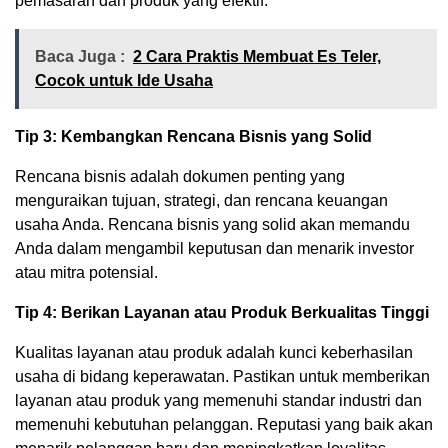
pemasaran dan produk yang efektif.
Baca Juga :
2 Cara Praktis Membuat Es Teler,
Cocok untuk Ide Usaha
Tip 3:
Kembangkan Rencana Bisnis yang Solid
Rencana bisnis adalah dokumen penting yang
menguraikan tujuan, strategi, dan rencana keuangan
usaha Anda. Rencana bisnis yang solid akan memandu
Anda dalam mengambil keputusan dan menarik investor
atau mitra potensial.
Tip 4:
Berikan Layanan atau Produk Berkualitas Tinggi
Kualitas layanan atau produk adalah kunci keberhasilan
usaha di bidang keperawatan. Pastikan untuk memberikan
layanan atau produk yang memenuhi standar industri dan
memenuhi kebutuhan pelanggan. Reputasi yang baik akan