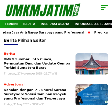
TERKINI
BERITA
INSPIRASI USAHA
INFORMASI & PELUAN
asi Jasa Anti Rayap Surabaya yang Profesional
Prediksi Ha
Berita
Pilihan Editor
Berita
BMKG Sumbar: Info Cuaca,
Peringatan Dini, dan Update Gempa
Terkini Sumatera Barat
Thursday, 27 November 2025 - 22:07 WIB
Advertorial
Kenalan dengan PT. Shorai Sarana
Suretyndo: Solusi Jaminan Proyek
yang Profesional dan Terpercaya
Friday, 30 May 2025 - 08:51 WIB