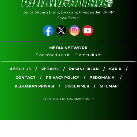
Berita Terbaru Bisnis, Ekonomi, Investasi dan UMKM
Jawa Timur
MEDIA NETWORK
SwaraWarta.co.id
Partnerkita.id
ABOUT US
REDAKSI
PASANG IKLAN
KARIR
CONTACT
PRIVACY POLICY
PEDOMAN AI
KEBIJAKAN PRIVASI
DISCLAIMER
SITEMAP
COPYRIGHT © 2026 UMKM JATIM