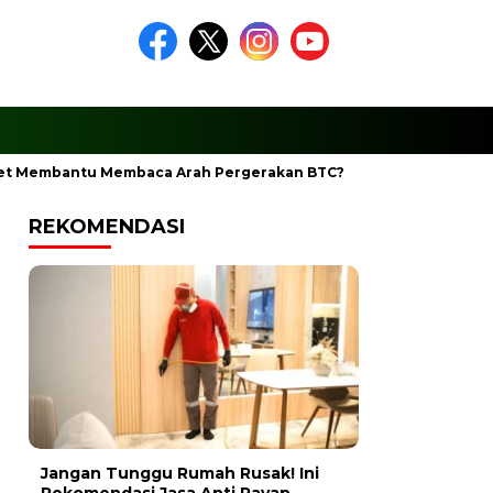
et Membantu Membaca Arah Pergerakan BTC?
Ciptakan Ramad
REKOMENDASI
Jangan Tunggu Rumah Rusak! Ini
Rekomendasi Jasa Anti Rayap