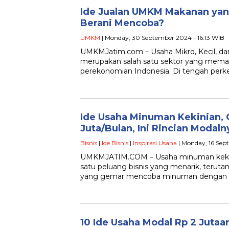
Ide Jualan UMKM Makanan ya
Berani Mencoba?
UMKM
| Monday, 30 September 2024 - 16:13 WIB
UMKMJatim.com – Usaha Mikro, Kecil, 
merupakan salah satu sektor yang mema
perekonomian Indonesia. Di tengah pe
Ide Usaha Minuman Kekinian, 
Juta/Bulan, Ini Rincian Modaln
Bisnis
|
Ide Bisnis
|
Inspirasi Usaha
| Monday, 16 Se
UMKMJATIM.COM – Usaha minuman kekinia
satu peluang bisnis yang menarik, terut
yang gemar mencoba minuman dengan i
10 Ide Usaha Modal Rp 2 Jutaa