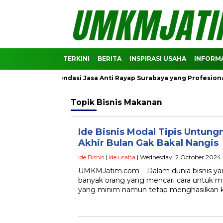
TERKINI
BERITA
INSPIRASI USAHA
INFORMA
k! Ini Rekomendasi Jasa Anti Rayap Surabaya yang Profesional
Topik
Bisnis Makanan
Ide Bisnis Modal Tipis Untungn
Akhir Bulan Gak Bakal Nangis
Ide Bisnis
|
ide usaha
| Wednesday, 2 October 2024 
UMKMJatim.com – Dalam dunia bisnis yan
banyak orang yang mencari cara untuk 
yang minim namun tetap menghasilkan