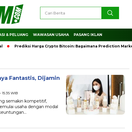
SI & PELUANG
WAWASAN USAHA
PASANG IKLAN
Prediksi Harga Crypto Bitcoin: Bagaimana Prediction Mark
ya Fantastis, Dijamin
- 15:35 WIB
g semakin kompetitif,
memulai usaha dengan modal
 keuntungan…