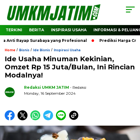
TERKINI
BERITA
INSPIRASI USAHA
INFORMASI & PELUAN
Anti Rayap Surabaya yang Profesional
Prediksi Harga Cryp
/
/
/
Home
Bisnis
Ide Bisnis
Inspirasi Usaha
Ide Usaha Minuman Kekinian,
Omzet Rp 15 Juta/Bulan, Ini Rincian
Modalnya!
Redaksi UMKM JATIM
- Redaksi
Monday, 16 September 2024