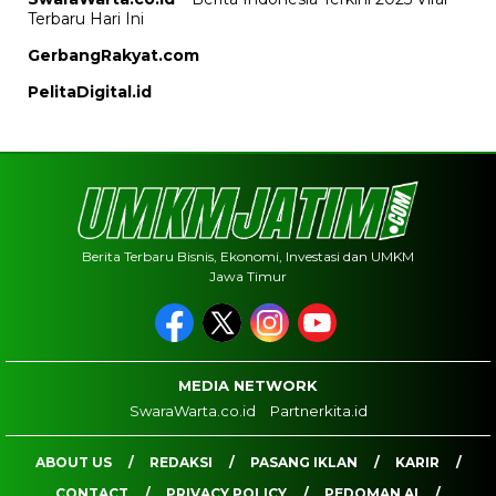
Terbaru Hari Ini
GerbangRakyat.com
PelitaDigital.id
Berita Terbaru Bisnis, Ekonomi, Investasi dan UMKM
Jawa Timur
MEDIA NETWORK
SwaraWarta.co.id
Partnerkita.id
ABOUT US
REDAKSI
PASANG IKLAN
KARIR
CONTACT
PRIVACY POLICY
PEDOMAN AI