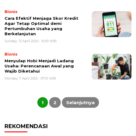
Bisnis
Cara Efektif Menjaga Skor Kredit
Agar Tetap Optimal demi
Pertumbuhan Usaha yang
Berkelanjutan
Sunday, 13 April 2025 - 10:00 WIB
Bisnis
Menyulap Hobi Menjadi Ladang
Usaha: Perencanaan Awal yang
Wajib Diketahui
Monday, 7 April 2025 - 07:01 WIB
Posts
pagination
1
2
Selanjutnya
REKOMENDASI