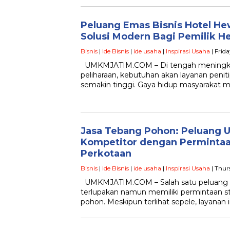
Peluang Emas Bisnis Hotel He
Solusi Modern Bagi Pemilik H
Bisnis
|
Ide Bisnis
|
ide usaha
|
Inspirasi Usaha
| Frid
UMKMJATIM.COM – Di tengah meningkat
peliharaan, kebutuhan akan layanan penit
semakin tinggi. Gaya hidup masyarakat 
Jasa Tebang Pohon: Peluang 
Kompetitor dengan Permintaan
Perkotaan
Bisnis
|
Ide Bisnis
|
ide usaha
|
Inspirasi Usaha
| Thur
UMKMJATIM.COM – Salah satu peluang u
terlupakan namun memiliki permintaan sta
pohon. Meskipun terlihat sepele, layanan 