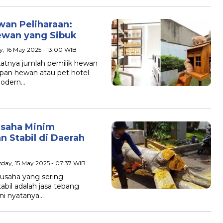
wan Peliharaan:
ewan yang Sibuk
ay, 16 May 2025 - 13:00 WIB
nya jumlah pemilik hewan
ipan hewan atau pet hotel
modern…
Usaha Minim
 Stabil di Daerah
sday, 15 May 2025 - 07:37 WIB
saha yang sering
bil adalah jasa tebang
ini nyatanya…