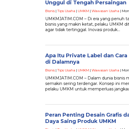
Unggul di Tengah Persaingan
Bisnis
|
Tips Usaha
|
UMKM
|
Wawasan Usaha
| Mon
UMKMJATIM.COM – Di era yang penuh ta
bisnis yang makin ketat, pelaku UMKM dit
agar tidak tertinggal. Inovasi produk…
Apa Itu Private Label dan Cara
di Dalamnya
Bisnis
|
Tips Usaha
|
UMKM
|
Wawasan Usaha
| Mon
UMKMJATIM.COM – Dalam dunia bisnis mode
semakin sering terdengar. Konsep ini me
pelaku UMKM untuk memperluas jangkau
Peran Penting Desain Grafis 
Daya Saing Produk UMKM