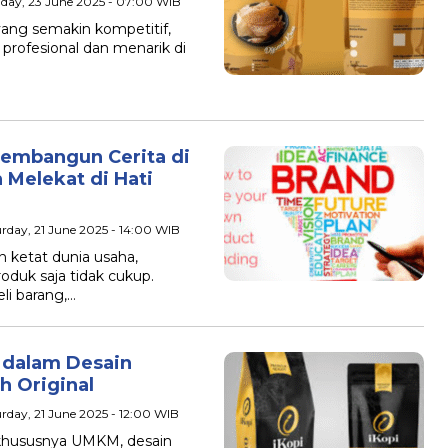
day, 23 June 2025 - 07:00 WIB
ng semakin kompetitif,
profesional dan menarik di
Membangun Cerita di
 Melekat di Hati
urday, 21 June 2025 - 14:00 WIB
ketat dunia usaha,
duk saja tidak cukup.
i barang,…
 dalam Desain
h Original
urday, 21 June 2025 - 12:00 WIB
khususnya UMKM, desain