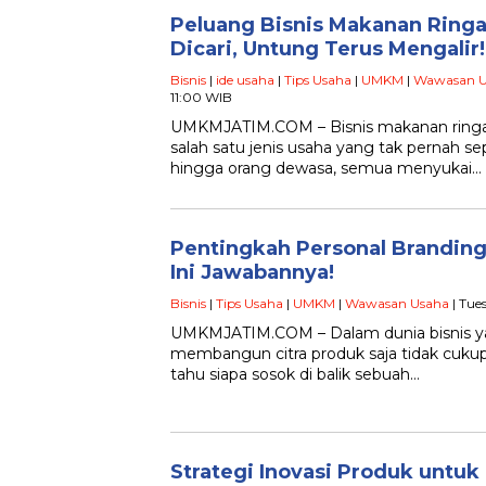
Peluang Bisnis Makanan Ringa
Dicari, Untung Terus Mengalir!
Bisnis
|
ide usaha
|
Tips Usaha
|
UMKM
|
Wawasan U
11:00 WIB
UMKMJATIM.COM – Bisnis makanan ringa
salah satu jenis usaha yang tak pernah se
hingga orang dewasa, semua menyukai…
Pentingkah Personal Branding
Ini Jawabannya!
Bisnis
|
Tips Usaha
|
UMKM
|
Wawasan Usaha
| Tue
UMKMJATIM.COM – Dalam dunia bisnis ya
membangun citra produk saja tidak cukup
tahu siapa sosok di balik sebuah…
Strategi Inovasi Produk untu