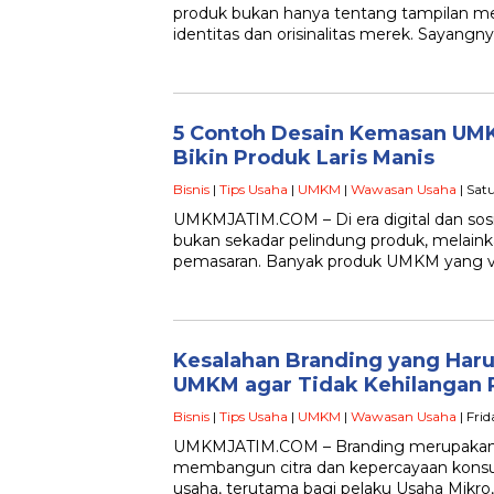
produk bukan hanya tentang tampilan mena
identitas dan orisinalitas merek. Sayangn
5 Contoh Desain Kemasan UMK
Bikin Produk Laris Manis
Bisnis
|
Tips Usaha
|
UMKM
|
Wawasan Usaha
| Sat
UMKMJATIM.COM – Di era digital dan sos
bukan sekadar pelindung produk, melainka
pemasaran. Banyak produk UMKM yang vi
Kesalahan Branding yang Haru
UMKM agar Tidak Kehilangan 
Bisnis
|
Tips Usaha
|
UMKM
|
Wawasan Usaha
| Fri
UMKMJATIM.COM – Branding merupakan
membangun citra dan kepercayaan kons
usaha, terutama bagi pelaku Usaha Mikro