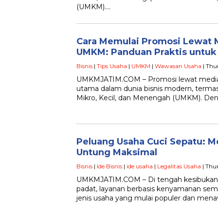
(UMKM)….
Cara Memulai Promosi Lewat M
UMKM: Panduan Praktis untuk
Bisnis
|
Tips Usaha
|
UMKM
|
Wawasan Usaha
| Thu
UMKMJATIM.COM – Promosi lewat media so
utama dalam dunia bisnis modern, terma
Mikro, Kecil, dan Menengah (UMKM). De
Peluang Usaha Cuci Sepatu: M
Untung Maksimal
Bisnis
|
Ide Bisnis
|
ide usaha
|
Legalitas Usaha
| Thu
UMKMJATIM.COM – Di tengah kesibukan 
padat, layanan berbasis kenyamanan sema
jenis usaha yang mulai populer dan men