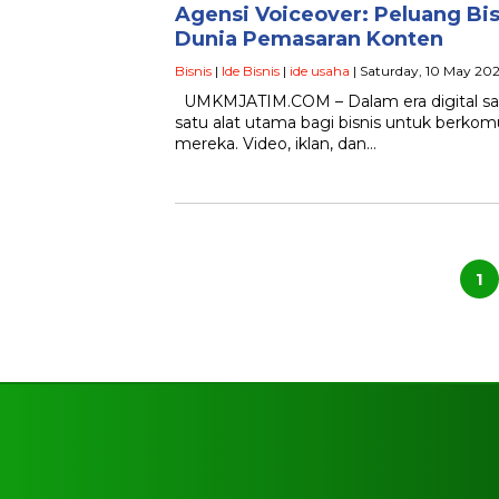
Agensi Voiceover: Peluang Bis
Dunia Pemasaran Konten
Bisnis
|
Ide Bisnis
|
ide usaha
| Saturday, 10 May 202
UMKMJATIM.COM – Dalam era digital saat
satu alat utama bagi bisnis untuk berko
mereka. Video, iklan, dan…
Posts
pagination
1