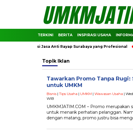
TERKINI
BERITA
INSPIRASI USAHA
INFORMA
Rekomendasi Jasa Anti Rayap Surabaya yang Profesional
Pre
Topik
Iklan
Tawarkan Promo Tanpa Rugi: 
untuk UMKM
Bisnis
|
Tips Usaha
|
UMKM
|
Wawasan Usaha
| Wed
WIB
UMKMJATIM.COM – Promo merupakan salah
untuk menarik perhatian pelanggan. Namu
dengan matang, promo justru bisa meng