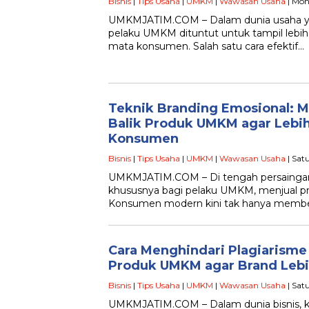
Bisnis
|
Tips Usaha
|
UMKM
|
Wawasan Usaha
| Mon
UMKMJATIM.COM – Dalam dunia usaha ya
pelaku UMKM dituntut untuk tampil lebih 
mata konsumen. Salah satu cara efektif…
Teknik Branding Emosional: 
Balik Produk UMKM agar Lebih
Konsumen
Bisnis
|
Tips Usaha
|
UMKM
|
Wawasan Usaha
| Sat
UMKMJATIM.COM – Di tengah persaingan 
khususnya bagi pelaku UMKM, menjual pro
Konsumen modern kini tak hanya membel
Cara Menghindari Plagiarisme
Produk UMKM agar Brand Lebi
Bisnis
|
Tips Usaha
|
UMKM
|
Wawasan Usaha
| Sat
UMKMJATIM.COM – Dalam dunia bisnis, 