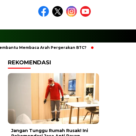
antu Membaca Arah Pergerakan BTC?
Ciptakan Ramadhan Ber
REKOMENDASI
Jangan Tunggu Rumah Rusak! Ini
Rekomendasi Jasa Anti Rayap