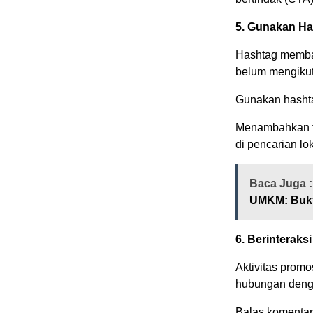
5. Gunakan Ha
Hashtag memban
belum mengikut
Gunakan hashtag
Menambahkan ta
di pencarian lok
Baca Juga :
UMKM: Bukt
6. Berinterak
Aktivitas promo
hubungan deng
Balas komentar,