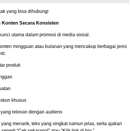
tak yang bisa dihubungi
 Konten Secara Konsisten
kunci utama dalam promosi di media sosial.
konten mingguan atau bulanan yang mencakup berbagai jenis
ti:
tar produk
anggan
uatan
iskon khusus
 yang relevan dengan audiens
yang menarik, teks yang singkat namun jelas, serta ajakan
seperti “Cek sekarang!” atau “Klik link di bio.”