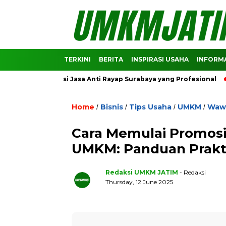
TERKINI
BERITA
INSPIRASI USAHA
INFORMA
ekomendasi Jasa Anti Rayap Surabaya yang Profesional
Pred
Home
Bisnis
Tips Usaha
UMKM
Waw
/
/
/
/
Cara Memulai Promosi
UMKM: Panduan Prakt
Redaksi UMKM JATIM
- Redaksi
Thursday, 12 June 2025