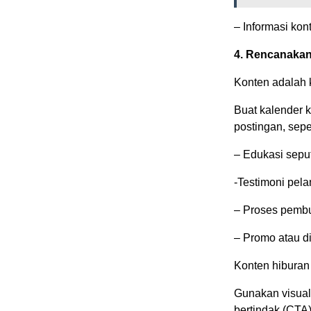
– Informasi kon
4. Rencanakan
Konten adalah 
Buat kalender 
postingan, seper
– Edukasi sepu
-Testimoni pel
– Proses pemb
– Promo atau d
Konten hiburan
Gunakan visual 
bertindak (CTA) 