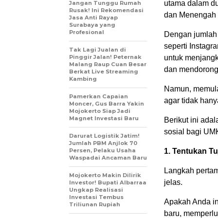
utama dalam du
Jangan Tunggu Rumah
Rusak! Ini Rekomendasi
dan Menengah
Jasa Anti Rayap
Surabaya yang
Profesional
Dengan jumlah p
seperti Instag
Tak Lagi Jualan di
Pinggir Jalan! Peternak
untuk menjangk
Malang Raup Cuan Besar
dan mendorong
Berkat Live Streaming
Kambing
Namun, memulai
Pamerkan Capaian
agar tidak han
Moncer, Gus Barra Yakin
Mojokerto Siap Jadi
Magnet Investasi Baru
Berikut ini ad
sosial bagi UM
Darurat Logistik Jatim!
Jumlah PBM Anjlok 70
Persen, Pelaku Usaha
1. Tentukan T
Waspadai Ancaman Baru
Langkah pertam
Mojokerto Makin Dilirik
jelas.
Investor! Bupati Albarraa
Ungkap Realisasi
Investasi Tembus
Apakah Anda in
Triliunan Rupiah
baru, memperlu