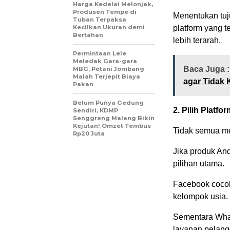
Harga Kedelai Melonjak,
Produsen Tempe di
Menentukan tuj
Tuban Terpaksa
Kecilkan Ukuran demi
platform yang 
Bertahan
lebih terarah.
Permintaan Lele
Meledak Gara-gara
Baca Juga :
MBG, Petani Jombang
Malah Terjepit Biaya
agar Tidak 
Pakan
Belum Punya Gedung
2. Pilih Platf
Sendiri, KDMP
Senggreng Malang Bikin
Kejutan! Omzet Tembus
Tidak semua med
Rp20 Juta
Jika produk And
pilihan utama.
Facebook coco
kelompok usia.
Sementara What
layanan pelang