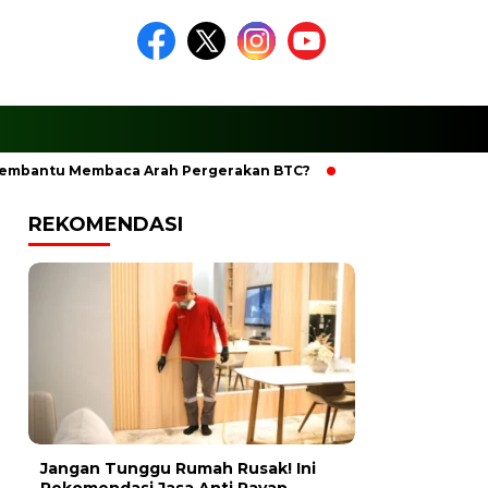
ntu Membaca Arah Pergerakan BTC?
Ciptakan Ramadhan Ber
REKOMENDASI
Jangan Tunggu Rumah Rusak! Ini
Rekomendasi Jasa Anti Rayap