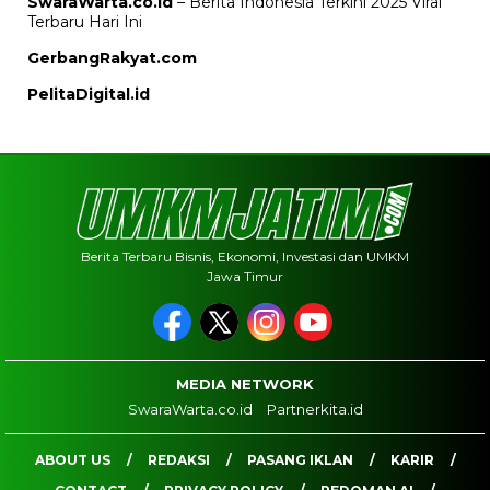
SwaraWarta.co.id
– Berita Indonesia Terkini 2025 Viral
Terbaru Hari Ini
GerbangRakyat.com
PelitaDigital.id
Berita Terbaru Bisnis, Ekonomi, Investasi dan UMKM
Jawa Timur
MEDIA NETWORK
SwaraWarta.co.id
Partnerkita.id
ABOUT US
REDAKSI
PASANG IKLAN
KARIR