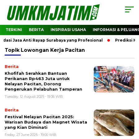
TERKINI
BERITA
INSPIRASI USAHA
INFORMASI & PELUAN
si Jasa Anti Rayap Surabaya yang Profesional
Prediksi Har
Topik
Lowongan Kerja Pacitan
Berita
Khofifah Serahkan Bantuan
Perikanan Rp463 Juta untuk
Nelayan Pacitan, Dorong
Pengerukan Pelabuhan Tamperan
Tuesday, 12 August 2025 - 19:36 WIB
Berita
Festival Nelayan Pacitan 2025:
Warisan Budaya dan Magnet Wisata
yang Kian Diminati
Friday, 27 June 2025 - 19:00 WIB