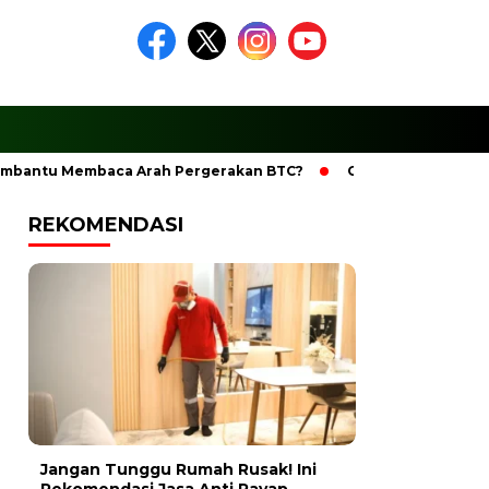
antu Membaca Arah Pergerakan BTC?
Ciptakan Ramadhan Be
REKOMENDASI
Jangan Tunggu Rumah Rusak! Ini
Rekomendasi Jasa Anti Rayap