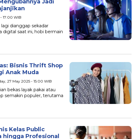
 Mengubahnya Jadi
janjikan
 - 17:00 WIB
agi dianggap sekadar
digital saat ini, hobi bermain
s: Bisnis Thrift Shop
gi Anak Muda
day, 27 May 2025 - 15:00 WIB
n bekas layak pakai atau
shop semakin populer, terutama
is Kelas Public
 hingga Profesional