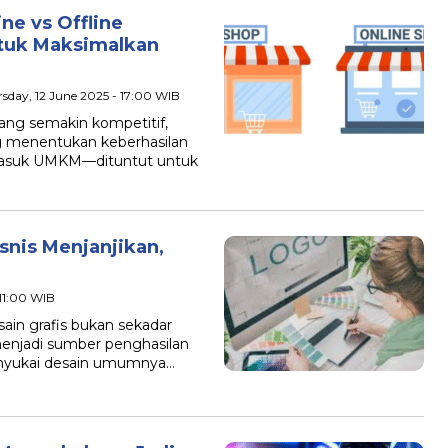
ne vs Offline
ntuk Maksimalkan
rsday, 12 June 2025 - 17:00 WIB
ng semakin kompetitif,
 menentukan keberhasilan
rmasuk UMKM—dituntut untuk
isnis Menjanjikan,
 11:00 WIB
in grafis bukan sekadar
menjadi sumber penghasilan
nyukai desain umumnya…