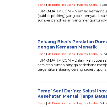
Bisnis
|
Ide Bisnis
|
ide usaha
|
Inspirasi Usaha
| Tues
UMKMJATIM.COM – Memiliki kemampuan
(public speaking) yang baik ternyata bisa
sumber penghasilan yang menguntungka
Peluang Bisnis Peralatan Ru
dengan Kemasan Menarik
Bisnis
|
Ide Bisnis
|
ide usaha
|
Inspirasi Usaha
| Sund
UMKMJATIM.COM – Dalam kehidupan seha
peralatan rumah tangga sederhana menja
tergantikan. Barang-barang seperti spons c
Terapi Seni Daring: Solusi Ino
Kesehatan Mental Tanpa Bata
Bisnis
|
Ide Bisnis
|
ide usaha
|
Inspirasi Usaha
| Satu