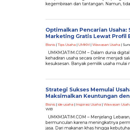
kegembiraan dan tantangan. Namun, tid
Optimalkan Pencarian Usaha: S
Marketing Gratis Lewat Profil 
Bisnis
|
Tips Usaha
|
UMKM
|
Wawasan Usaha
| Sun
UMKMJATIM.COM – Dalam dunia digital y
kehadiran usaha secara online menjadi sa
kesuksesan. Banyak pemilik usaha mulai
Strategi Sukses Memulai Usah
Maksimalkan Keuntungan deng
Bisnis
|
ide usaha
|
Inspirasi Usaha
|
Wawasan Usah
WIB
UMKMJATIM.COM – Menjelang Lebaran, 
bermunculan karena meningkatnya permi
jasa. Dari makanan khas hingga kebutu