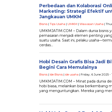
Perbedaan dan Kolaborasi Onli
Marketing: Strategi Efektif u
Jangkauan UMKM
Bisnis
|
Tips Usaha
|
UMKM
|
Wawasan Usaha
| Thu
UMKMJATIM.COM – Dalam dunia bisnis ya
pemasaran menjadi elemen penting yang
suatu usaha. Saat ini, pelaku usaha—te
cerdas…
Hobi Desain Grafis Bisa Jadi B
Begini Cara Memulainya
Bisnis
|
Ide Bisnis
|
ide usaha
| Friday, 6 June 2025 -
UMKMJATIM.COM – Minat pada dunia desa
hobi biasa, melainkan bisa berkembang 
yang menguntungkan. Mereka yang me