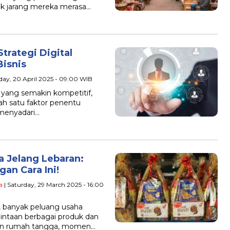
ak jarang mereka merasa…
trategi Digital
Bisnis
day, 20 April 2025 - 09:00 WIB
ang semakin kompetitif,
lah satu faktor penentu
 menyadari…
a Jelang Lebaran:
an Cara Ini!
a
| Saturday, 29 March 2025 - 16:00
banyak peluang usaha
ntaan berbagai produk dan
han rumah tangga, momen…