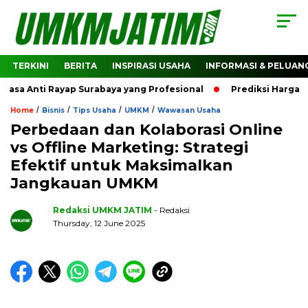
TERKINI
BERITA
INSPIRASI USAHA
INFORMASI & PELUAN
 Anti Rayap Surabaya yang Profesional
Prediksi Harga Cry
/
/
/
/
Home
Bisnis
Tips Usaha
UMKM
Wawasan Usaha
Perbedaan dan Kolaborasi Online
vs Offline Marketing: Strategi
Efektif untuk Maksimalkan
Jangkauan UMKM
Redaksi UMKM JATIM
- Redaksi
Thursday, 12 June 2025