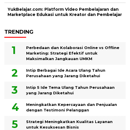
YukBelajar.com: Platform Video Pembelajaran dan
Marketplace Edukasi untuk Kreator dan Pembelajar
TRENDING
Perbedaan dan Kolaborasi Online vs Offline
Marketing: Strategi Efektif untuk
Maksimalkan Jangkauan UMKM
Intip Berbagai Ide Acara Ulang Tahun
Perusahaan yang Jarang Diketahui
Intip 5 Ide Tema Ulang Tahun Perusahaan
yang Jarang Diketahui
Meningkatkan Kepercayaan dan Penjualan
dengan Testimoni Pelanggan
Strategi Meningkatkan Kualitas Layanan
untuk Kesuksesan Bisnis