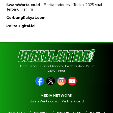
SwaraWarta.co.id
– Berita Indonesia Terkini 2025 Viral
Terbaru Hari Ini
GerbangRakyat.com
PelitaDigital.id
Berita Terbaru Bisnis, Ekonomi, Investasi dan UMKM
Jawa Timur
MEDIA NETWORK
SwaraWarta.co.id
Partnerkita.id
ABOUT US
REDAKSI
PASANG IKLAN
KARIR