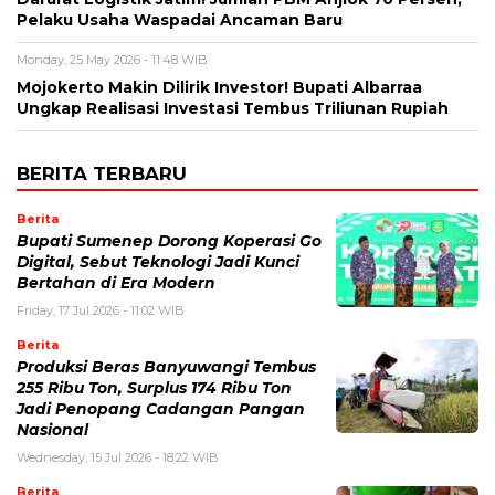
Pelaku Usaha Waspadai Ancaman Baru
Monday, 25 May 2026 - 11:48 WIB
Mojokerto Makin Dilirik Investor! Bupati Albarraa
Ungkap Realisasi Investasi Tembus Triliunan Rupiah
BERITA TERBARU
Berita
Bupati Sumenep Dorong Koperasi Go
Digital, Sebut Teknologi Jadi Kunci
Bertahan di Era Modern
Friday, 17 Jul 2026 - 11:02 WIB
Berita
Produksi Beras Banyuwangi Tembus
255 Ribu Ton, Surplus 174 Ribu Ton
Jadi Penopang Cadangan Pangan
Nasional
Wednesday, 15 Jul 2026 - 18:22 WIB
Berita