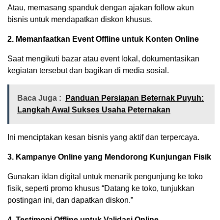
Atau, memasang spanduk dengan ajakan follow akun
bisnis untuk mendapatkan diskon khusus.
2. Memanfaatkan Event Offline untuk Konten Online
Saat mengikuti bazar atau event lokal, dokumentasikan
kegiatan tersebut dan bagikan di media sosial.
Baca Juga :
Panduan Persiapan Beternak Puyuh:
Langkah Awal Sukses Usaha Peternakan
Ini menciptakan kesan bisnis yang aktif dan terpercaya.
3. Kampanye Online yang Mendorong Kunjungan Fisik
Gunakan iklan digital untuk menarik pengunjung ke toko
fisik, seperti promo khusus “Datang ke toko, tunjukkan
postingan ini, dan dapatkan diskon.”
4. Testimoni Offline untuk Validasi Online