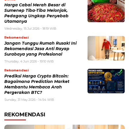
Harga Cabai Merah Besar di
Sumenep Tiba-Tiba Melonjak,
Pedagang Ungkap Penyebab
Utamanya
Wednesday, 15 Jul 2026 - 18:19 WIB
Rekomendasi
Jangan Tunggu Rumah Rusak! Ini
Rekomendasi Jasa Anti Rayap
Surabaya yang Profesional
Thursday, 4 Jun 2026 - 19:10 WIB
Rekomendasi
Prediksi Harga Crypto Bitcoin:
Bagaimana Prediction Market
Membantu Membaca Arah
Pergerakan BTC?
Sunday, 31 May 2026 - 14:54 WIB
REKOMENDASI