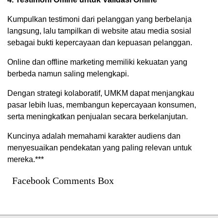
Kumpulkan testimoni dari pelanggan yang berbelanja
langsung, lalu tampilkan di website atau media sosial
sebagai bukti kepercayaan dan kepuasan pelanggan.
Online dan offline marketing memiliki kekuatan yang
berbeda namun saling melengkapi.
Dengan strategi kolaboratif, UMKM dapat menjangkau
pasar lebih luas, membangun kepercayaan konsumen,
serta meningkatkan penjualan secara berkelanjutan.
Kuncinya adalah memahami karakter audiens dan
menyesuaikan pendekatan yang paling relevan untuk
mereka.***
Facebook Comments Box