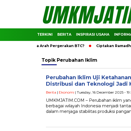
TERKINI
BERITA
INSPIRASI USAHA
INFORMA
embantu Membaca Arah Pergerakan BTC?
Ciptakan Ramadhan 
Topik
Perubahan Iklim
Perubahan Iklim Uji Ketahanan
Distribusi dan Teknologi Jadi 
Berita
|
Ekonomi
| Tuesday, 16 December 2025 - 19
UMKMJATIM.COM – Perubahan iklim yang 
berbagai wilayah Indonesia menjadi tanta
dalam menjaga stabilitas produksi pangan