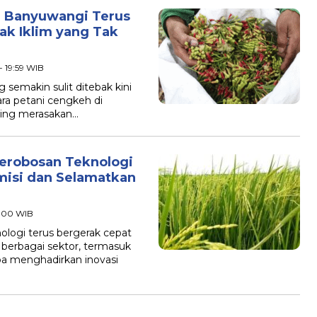
n Banyuwangi Terus
ak Iklim yang Tak
 19:59 WIB
emakin sulit ditebak kini
ra petani cengkeh di
ling merasakan…
Terobosan Teknologi
misi dan Selamatkan
9:00 WIB
ogi terus bergerak cepat
berbagai sektor, termasuk
ba menghadirkan inovasi