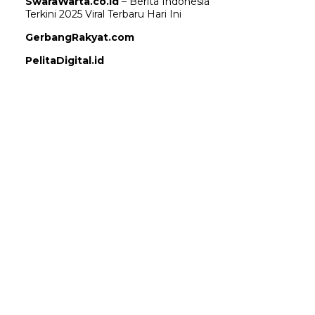
SwaraWarta.co.id
– Berita Indonesia
Terkini 2025 Viral Terbaru Hari Ini
GerbangRakyat.com
PelitaDigital.id