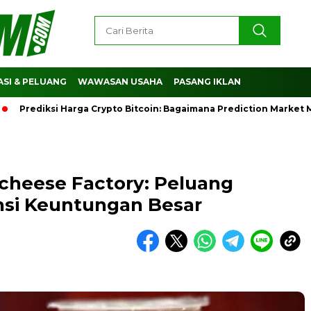
SI & PELUANG
WAWASAN USAHA
PASANG IKLAN
diksi Harga Crypto Bitcoin: Bagaimana Prediction Market Memb
Richeese Factory: Peluang
nsi Keuntungan Besar