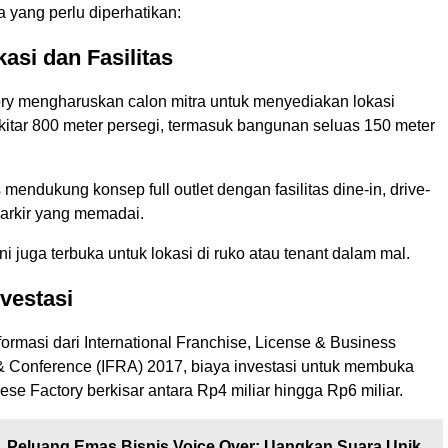
a yang perlu diperhatikan:
kasi dan Fasilitas
ry mengharuskan calon mitra untuk menyediakan lokasi
kitar 800 meter persegi, termasuk bangunan seluas 150 meter
 mendukung konsep full outlet dengan fasilitas dine-in, drive-
parkir yang memadai.
ni juga terbuka untuk lokasi di ruko atau tenant dalam mal.
nvestasi
ormasi dari International Franchise, License & Business
 Conference (IFRA) 2017, biaya investasi untuk membuka
ese Factory berkisar antara Rp4 miliar hingga Rp6 miliar.
Peluang Emas Bisnis Voice Over: Uangkan Suara Unik