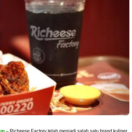
om
– Richeese Factory telah menjadi salah satu brand kuliner