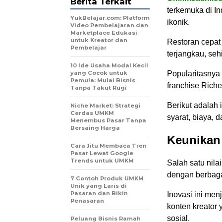
Berita Terkait
terkemuka di I
YukBelajar.com: Platform
ikonik.
Video Pembelajaran dan
Marketplace Edukasi
untuk Kreator dan
Restoran cepat
Pembelajar
terjangkau, seh
10 Ide Usaha Modal Kecil
yang Cocok untuk
Popularitasnya
Pemula: Mulai Bisnis
franchise Riche
Tanpa Takut Rugi
Berikut adalah 
Niche Market: Strategi
Cerdas UMKM
syarat, biaya, 
Menembus Pasar Tanpa
Bersaing Harga
Keunikan 
Cara Jitu Membaca Tren
Pasar Lewat Google
Trends untuk UMKM
Salah satu nila
dengan berbaga
7 Contoh Produk UMKM
Unik yang Laris di
Pasaran dan Bikin
Inovasi ini men
Penasaran
konten kreator
sosial.
Peluang Bisnis Ramah