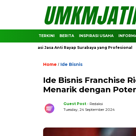
TERKINI
BERITA
INSPIRASI USAHA
INFORMA
Rekomendasi Jasa Anti Rayap Surabaya yang Profesional
Pre
Home
Ide Bisnis
/
Ide Bisnis Franchise 
Menarik dengan Pote
Guest Post
- Redaksi
Tuesday, 24 September 2024