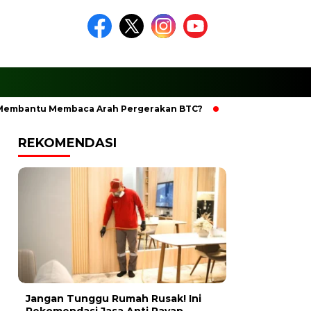
antu Membaca Arah Pergerakan BTC?
Ciptakan Ramadhan Ber
REKOMENDASI
Jangan Tunggu Rumah Rusak! Ini
Rekomendasi Jasa Anti Rayap