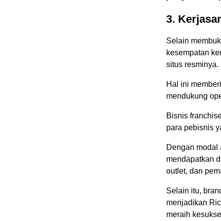
3. Kerjasa
Selain membuka
kesempatan kerj
situs resminya.
Hal ini memberi
mendukung oper
Bisnis franchi
para pebisnis ya
Dengan modal a
mendapatkan du
outlet, dan pem
Selain itu, bra
menjadikan Ric
meraih kesukses