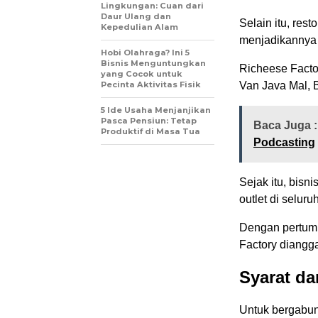
Lingkungan: Cuan dari
Daur Ulang dan
Selain itu, res
Kepedulian Alam
menjadikannya p
Hobi Olahraga? Ini 5
Bisnis Menguntungkan
Richeese Facto
yang Cocok untuk
Pecinta Aktivitas Fisik
Van Java Mal, 
5 Ide Usaha Menjanjikan
Pasca Pensiun: Tetap
Baca Juga :
Produktif di Masa Tua
Podcasting
Sejak itu, bisni
outlet di selur
Dengan pertumb
Factory diangg
Syarat da
Untuk bergabun