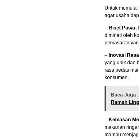
Untuk memulai b
agar usaha dap
–
Riset Pasar
:
diminati oleh 
pemasaran yang
–
Inovasi Rasa
yang unik dan 
rasa pedas mani
konsumen.
Baca Juga :
Ramah Lin
–
Kemasan Me
makanan ringan
mampu menjaga 