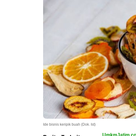
Ide bisnis keripik buah (Dok. Ist)
UmkmJatim.c