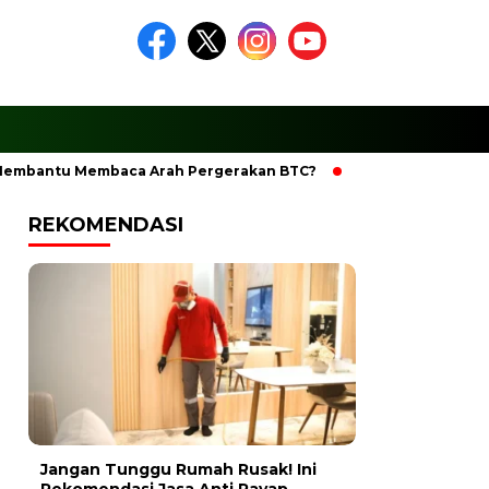
antu Membaca Arah Pergerakan BTC?
Ciptakan Ramadhan Ber
REKOMENDASI
Jangan Tunggu Rumah Rusak! Ini
Rekomendasi Jasa Anti Rayap