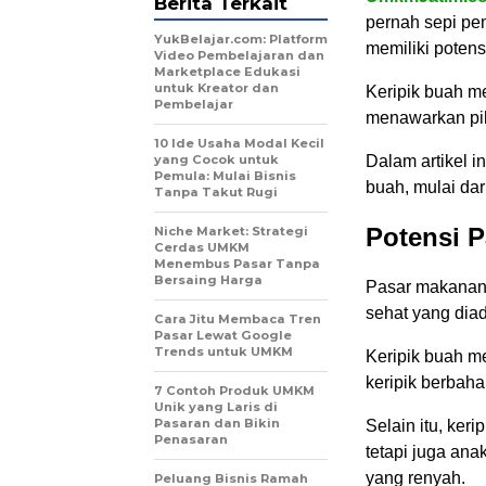
Berita Terkait
pernah sepi pe
YukBelajar.com: Platform
memiliki potens
Video Pembelajaran dan
Marketplace Edukasi
untuk Kreator dan
Keripik buah m
Pembelajar
menawarkan pili
10 Ide Usaha Modal Kecil
yang Cocok untuk
Dalam artikel i
Pemula: Mulai Bisnis
buah, mulai dar
Tanpa Takut Rugi
Potensi P
Niche Market: Strategi
Cerdas UMKM
Menembus Pasar Tanpa
Bersaing Harga
Pasar makanan 
sehat yang dia
Cara Jitu Membaca Tren
Pasar Lewat Google
Trends untuk UMKM
Keripik buah m
keripik berbaha
7 Contoh Produk UMKM
Unik yang Laris di
Pasaran dan Bikin
Selain itu, ker
Penasaran
tetapi juga ana
yang renyah.
Peluang Bisnis Ramah