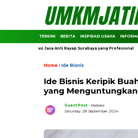
TERKINI
BERITA
INSPIRASI USAHA
INFORMA
Rekomendasi Jasa Anti Rayap Surabaya yang Profesional
Pre
Home
Ide Bisnis
/
Ide Bisnis Keripik Bu
yang Menguntungkan
Guest Post
- Redaksi
Saturday, 28 September 2024