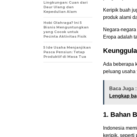
Lingkungan: Cuan dari
Daur Ulang dan
Keripik buah ju
Kepedulian Alam
produk alami da
Hobi Olahraga? Ini 5
Bisnis Menguntungkan
Negara-negara 
yang Cocok untuk
Pecinta Aktivitas Fisik
Eropa adalah ta
5 Ide Usaha Menjanjikan
Keunggula
Pasca Pensiun: Tetap
Produktif di Masa Tua
Ada beberapa k
peluang usaha y
Baca Juga :
Lengkap ba
1. Bahan 
Indonesia memi
keripik, sepert