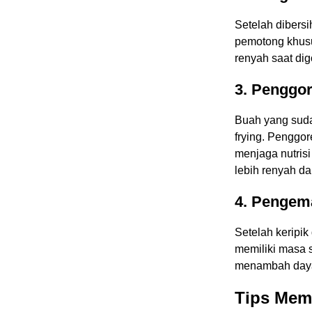
Setelah dibersi
pemotong khusu
renyah saat dig
3. Penggo
Buah yang sud
frying. Penggo
menjaga nutrisi
lebih renyah da
4. Pengem
Setelah keripik
memiliki masa 
menambah daya 
Tips Memu