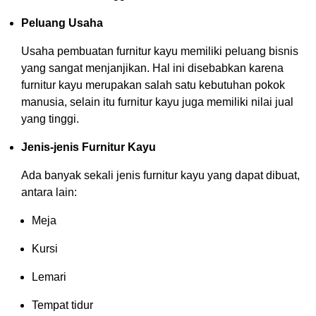
Peluang Usaha
Usaha pembuatan furnitur kayu memiliki peluang bisnis
yang sangat menjanjikan. Hal ini disebabkan karena
furnitur kayu merupakan salah satu kebutuhan pokok
manusia, selain itu furnitur kayu juga memiliki nilai jual
yang tinggi.
Jenis-jenis Furnitur Kayu
Ada banyak sekali jenis furnitur kayu yang dapat dibuat,
antara lain:
Meja
Kursi
Lemari
Tempat tidur