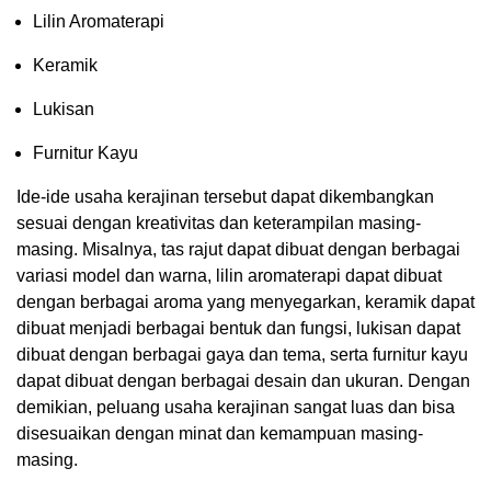
Lilin Aromaterapi
Keramik
Lukisan
Furnitur Kayu
Ide-ide usaha kerajinan tersebut dapat dikembangkan
sesuai dengan kreativitas dan keterampilan masing-
masing. Misalnya, tas rajut dapat dibuat dengan berbagai
variasi model dan warna, lilin aromaterapi dapat dibuat
dengan berbagai aroma yang menyegarkan, keramik dapat
dibuat menjadi berbagai bentuk dan fungsi, lukisan dapat
dibuat dengan berbagai gaya dan tema, serta furnitur kayu
dapat dibuat dengan berbagai desain dan ukuran. Dengan
demikian, peluang usaha kerajinan sangat luas dan bisa
disesuaikan dengan minat dan kemampuan masing-
masing.