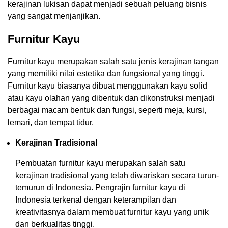
kerajinan lukisan dapat menjadi sebuah peluang bisnis
yang sangat menjanjikan.
Furnitur Kayu
Furnitur kayu merupakan salah satu jenis kerajinan tangan
yang memiliki nilai estetika dan fungsional yang tinggi.
Furnitur kayu biasanya dibuat menggunakan kayu solid
atau kayu olahan yang dibentuk dan dikonstruksi menjadi
berbagai macam bentuk dan fungsi, seperti meja, kursi,
lemari, dan tempat tidur.
Kerajinan Tradisional
Pembuatan furnitur kayu merupakan salah satu
kerajinan tradisional yang telah diwariskan secara turun-
temurun di Indonesia. Pengrajin furnitur kayu di
Indonesia terkenal dengan keterampilan dan
kreativitasnya dalam membuat furnitur kayu yang unik
dan berkualitas tinggi.