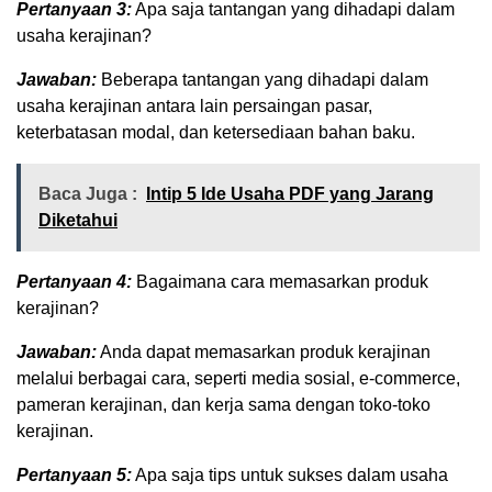
Pertanyaan 3:
Apa saja tantangan yang dihadapi dalam
usaha kerajinan?
Jawaban:
Beberapa tantangan yang dihadapi dalam
usaha kerajinan antara lain persaingan pasar,
keterbatasan modal, dan ketersediaan bahan baku.
Baca Juga :
Intip 5 Ide Usaha PDF yang Jarang
Diketahui
Pertanyaan 4:
Bagaimana cara memasarkan produk
kerajinan?
Jawaban:
Anda dapat memasarkan produk kerajinan
melalui berbagai cara, seperti media sosial, e-commerce,
pameran kerajinan, dan kerja sama dengan toko-toko
kerajinan.
Pertanyaan 5:
Apa saja tips untuk sukses dalam usaha