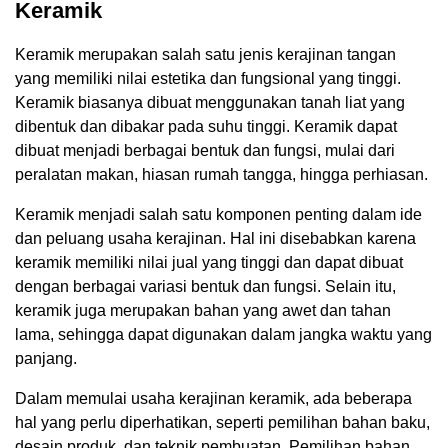
Keramik
Keramik merupakan salah satu jenis kerajinan tangan
yang memiliki nilai estetika dan fungsional yang tinggi.
Keramik biasanya dibuat menggunakan tanah liat yang
dibentuk dan dibakar pada suhu tinggi. Keramik dapat
dibuat menjadi berbagai bentuk dan fungsi, mulai dari
peralatan makan, hiasan rumah tangga, hingga perhiasan.
Keramik menjadi salah satu komponen penting dalam ide
dan peluang usaha kerajinan. Hal ini disebabkan karena
keramik memiliki nilai jual yang tinggi dan dapat dibuat
dengan berbagai variasi bentuk dan fungsi. Selain itu,
keramik juga merupakan bahan yang awet dan tahan
lama, sehingga dapat digunakan dalam jangka waktu yang
panjang.
Dalam memulai usaha kerajinan keramik, ada beberapa
hal yang perlu diperhatikan, seperti pemilihan bahan baku,
desain produk, dan teknik pembuatan. Pemilihan bahan