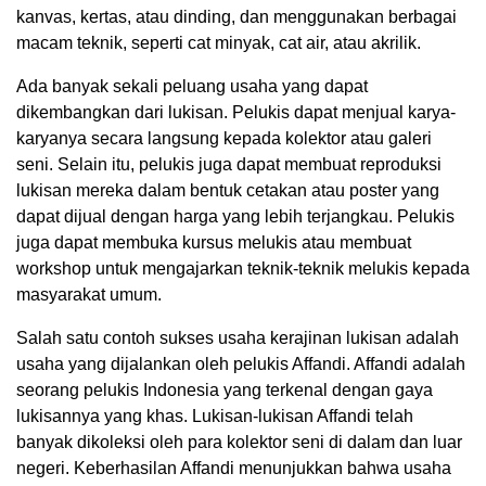
kanvas, kertas, atau dinding, dan menggunakan berbagai
macam teknik, seperti cat minyak, cat air, atau akrilik.
Ada banyak sekali peluang usaha yang dapat
dikembangkan dari lukisan. Pelukis dapat menjual karya-
karyanya secara langsung kepada kolektor atau galeri
seni. Selain itu, pelukis juga dapat membuat reproduksi
lukisan mereka dalam bentuk cetakan atau poster yang
dapat dijual dengan harga yang lebih terjangkau. Pelukis
juga dapat membuka kursus melukis atau membuat
workshop untuk mengajarkan teknik-teknik melukis kepada
masyarakat umum.
Salah satu contoh sukses usaha kerajinan lukisan adalah
usaha yang dijalankan oleh pelukis Affandi. Affandi adalah
seorang pelukis Indonesia yang terkenal dengan gaya
lukisannya yang khas. Lukisan-lukisan Affandi telah
banyak dikoleksi oleh para kolektor seni di dalam dan luar
negeri. Keberhasilan Affandi menunjukkan bahwa usaha