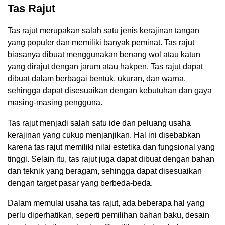
Tas Rajut
Tas rajut merupakan salah satu jenis kerajinan tangan
yang populer dan memiliki banyak peminat. Tas rajut
biasanya dibuat menggunakan benang wol atau katun
yang dirajut dengan jarum atau hakpen. Tas rajut dapat
dibuat dalam berbagai bentuk, ukuran, dan warna,
sehingga dapat disesuaikan dengan kebutuhan dan gaya
masing-masing pengguna.
Tas rajut menjadi salah satu ide dan peluang usaha
kerajinan yang cukup menjanjikan. Hal ini disebabkan
karena tas rajut memiliki nilai estetika dan fungsional yang
tinggi. Selain itu, tas rajut juga dapat dibuat dengan bahan
dan teknik yang beragam, sehingga dapat disesuaikan
dengan target pasar yang berbeda-beda.
Dalam memulai usaha tas rajut, ada beberapa hal yang
perlu diperhatikan, seperti pemilihan bahan baku, desain