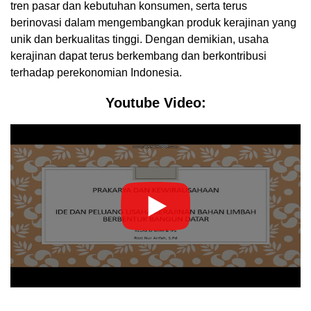
tren pasar dan kebutuhan konsumen, serta terus
berinovasi dalam mengembangkan produk kerajinan yang
unik dan berkualitas tinggi. Dengan demikian, usaha
kerajinan dapat terus berkembang dan berkontribusi
terhadap perekonomian Indonesia.
Youtube Video: