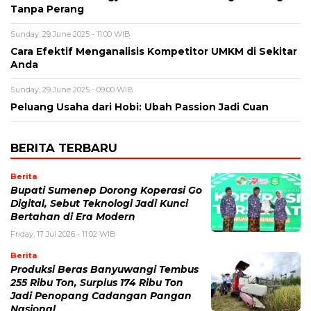
Tanpa Perang
Sunday, 29 June 2025 - 11:00 WIB
Cara Efektif Menganalisis Kompetitor UMKM di Sekitar
Anda
Sunday, 29 June 2025 - 09:00 WIB
Peluang Usaha dari Hobi: Ubah Passion Jadi Cuan
BERITA TERBARU
Berita
Bupati Sumenep Dorong Koperasi Go
Digital, Sebut Teknologi Jadi Kunci
Bertahan di Era Modern
Friday, 17 Jul 2026 - 11:02 WIB
Berita
Produksi Beras Banyuwangi Tembus
255 Ribu Ton, Surplus 174 Ribu Ton
Jadi Penopang Cadangan Pangan
Nasional