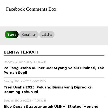
Facebook Comments Box
Tag :
Kerajinan
USaha
BERITA TERKAIT
Monday, 30 June 2025 - 13:00 WIB
Peluang Usaha Kuliner UMKM yang Selalu Diminati, Tak
Pernah Sepi!
Sunday, 29 June 2025 - 16:00 WIB
Tren Usaha 2025: Peluang Bisnis yang Diprediksi
Booming Tahun Ini
Sunday, 29 June 2025 - 14:00 WIB
Blue Ocean Strategy untuk UMKM: Strategi Menang