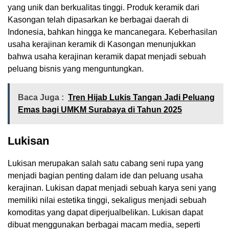
yang unik dan berkualitas tinggi. Produk keramik dari
Kasongan telah dipasarkan ke berbagai daerah di
Indonesia, bahkan hingga ke mancanegara. Keberhasilan
usaha kerajinan keramik di Kasongan menunjukkan
bahwa usaha kerajinan keramik dapat menjadi sebuah
peluang bisnis yang menguntungkan.
Baca Juga :
Tren Hijab Lukis Tangan Jadi Peluang
Emas bagi UMKM Surabaya di Tahun 2025
Lukisan
Lukisan merupakan salah satu cabang seni rupa yang
menjadi bagian penting dalam ide dan peluang usaha
kerajinan. Lukisan dapat menjadi sebuah karya seni yang
memiliki nilai estetika tinggi, sekaligus menjadi sebuah
komoditas yang dapat diperjualbelikan. Lukisan dapat
dibuat menggunakan berbagai macam media, seperti