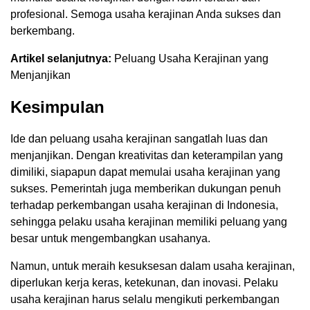
profesional. Semoga usaha kerajinan Anda sukses dan
berkembang.
Artikel selanjutnya:
Peluang Usaha Kerajinan yang
Menjanjikan
Kesimpulan
Ide dan peluang usaha kerajinan sangatlah luas dan
menjanjikan. Dengan kreativitas dan keterampilan yang
dimiliki, siapapun dapat memulai usaha kerajinan yang
sukses. Pemerintah juga memberikan dukungan penuh
terhadap perkembangan usaha kerajinan di Indonesia,
sehingga pelaku usaha kerajinan memiliki peluang yang
besar untuk mengembangkan usahanya.
Namun, untuk meraih kesuksesan dalam usaha kerajinan,
diperlukan kerja keras, ketekunan, dan inovasi. Pelaku
usaha kerajinan harus selalu mengikuti perkembangan