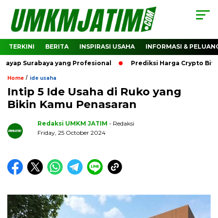
TERKINI
BERITA
INSPIRASI USAHA
INFORMASI & PELUAN
 Surabaya yang Profesional
Prediksi Harga Crypto Bitcoin:
/
Home
ide usaha
Intip 5 Ide Usaha di Ruko yang
Bikin Kamu Penasaran
Redaksi UMKM JATIM
- Redaksi
Friday, 25 October 2024