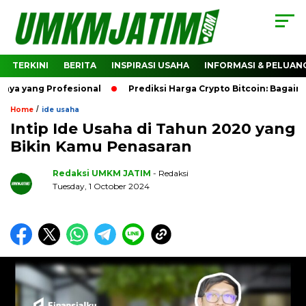
TERKINI
BERITA
INSPIRASI USAHA
INFORMASI & PELUAN
 Profesional
Prediksi Harga Crypto Bitcoin: Bagaimana Pr
/
Home
ide usaha
Intip Ide Usaha di Tahun 2020 yang
Bikin Kamu Penasaran
Redaksi UMKM JATIM
- Redaksi
Tuesday, 1 October 2024