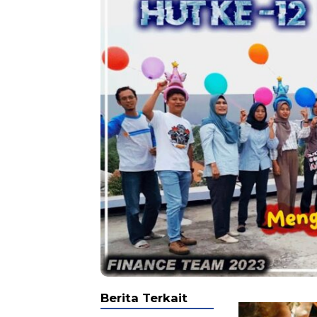
Berita Terkait