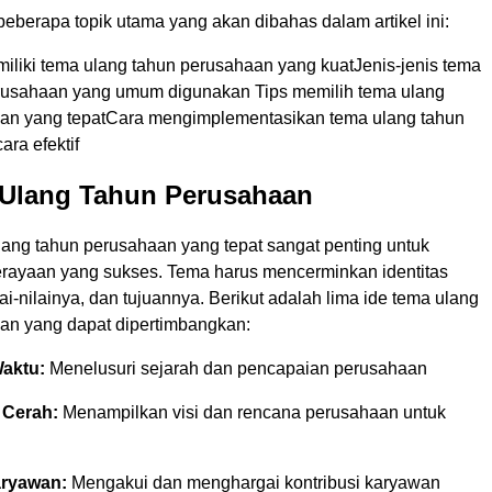
beberapa topik utama yang akan dibahas dalam artikel ini:
iliki tema ulang tahun perusahaan yang kuatJenis-jenis tema
rusahaan yang umum digunakan Tips memilih tema ulang
an yang tepatCara mengimplementasikan tema ulang tahun
ra efektif
 Ulang Tahun Perusahaan
lang tahun perusahaan yang tepat sangat penting untuk
rayaan yang sukses. Tema harus mencerminkan identitas
ai-nilainya, dan tujuannya. Berikut adalah lima ide tema ulang
an yang dapat dipertimbangkan:
Waktu:
Menelusuri sejarah dan pencapaian perusahaan
 Cerah:
Menampilkan visi dan rencana perusahaan untuk
aryawan:
Mengakui dan menghargai kontribusi karyawan