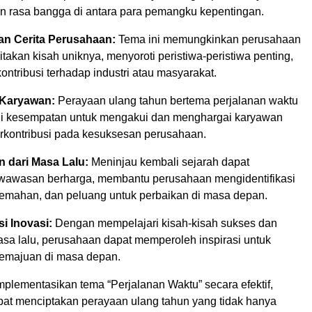
rasa bangga di antara para pemangku kepentingan.
n Cerita Perusahaan:
Tema ini memungkinkan perusahaan
takan kisah uniknya, menyoroti peristiwa-peristiwa penting,
kontribusi terhadap industri atau masyarakat.
 Karyawan:
Perayaan ulang tahun bertema perjalanan waktu
i kesempatan untuk mengakui dan menghargai karyawan
erkontribusi pada kesuksesan perusahaan.
 dari Masa Lalu:
Meninjau kembali sejarah dapat
awasan berharga, membantu perusahaan mengidentifikasi
lemahan, dan peluang untuk perbaikan di masa depan.
i Inovasi:
Dengan mempelajari kisah-kisah sukses dan
sa lalu, perusahaan dapat memperoleh inspirasi untuk
kemajuan di masa depan.
lementasikan tema “Perjalanan Waktu” secara efektif,
at menciptakan perayaan ulang tahun yang tidak hanya