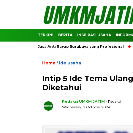
TERKINI
BERITA
INSPIRASI USAHA
INFORMA
omendasi Jasa Anti Rayap Surabaya yang Profesional
Predik
Home
ide usaha
/
Intip 5 Ide Tema Ula
Diketahui
Redaksi UMKM JATIM
- Redaksi
Wednesday, 2 October 2024