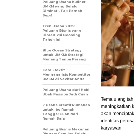
Peluang Usaha Kuliner
UMKM yang Selalu
Diminati, Tak Pernah
Sepi!
Tren Usaha 2025:
Peluang Bisnis yang
Diprediksi Booming
Tahun Ini
Blue Ocean Strategy
untuk UMKM: Strategi
Menang Tanpa Perang
Cara Efektif
Menganalisis Kompetitor
UMKM di Sekitar Anda
Peluang Usaha dari Hobi:
Ubah Passion Jadi Cuan
Tema ulang tah
7 Usaha Kreatif Rumahan
meningkatkan k
untuk Ibu Rumah
akan mencipta
Tangga: Cuan dari
Rumah Saja
identitas peru
karyawan.
Peluang Bisnis Makanan
Ringan: Camilan Selalu