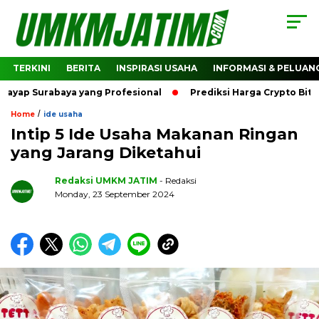
TERKINI
BERITA
INSPIRASI USAHA
INFORMASI & PELUAN
urabaya yang Profesional
Prediksi Harga Crypto Bitcoin: B
/
Home
ide usaha
Intip 5 Ide Usaha Makanan Ringan
yang Jarang Diketahui
Redaksi UMKM JATIM
- Redaksi
Monday, 23 September 2024