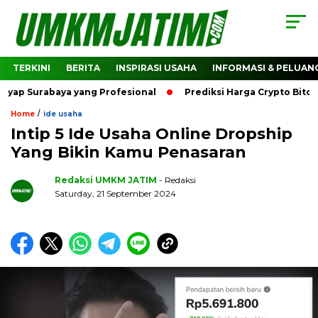
TERKINI
BERITA
INSPIRASI USAHA
INFORMASI & PELUAN
rabaya yang Profesional
Prediksi Harga Crypto Bitcoin: Ba
/
Home
ide usaha
Intip 5 Ide Usaha Online Dropship
Yang Bikin Kamu Penasaran
Redaksi UMKM JATIM
- Redaksi
Saturday, 21 September 2024