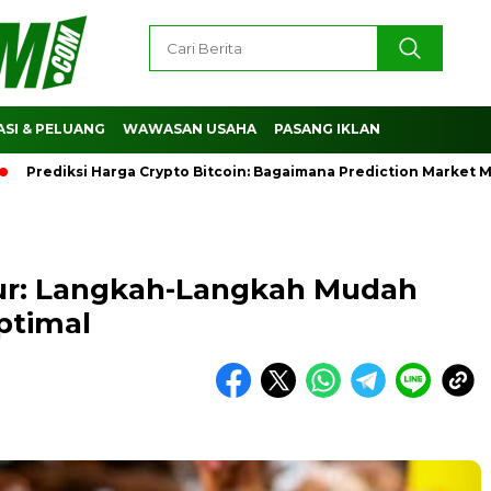
SI & PELUANG
WAWASAN USAHA
PASANG IKLAN
ksi Harga Crypto Bitcoin: Bagaimana Prediction Market Memban
lur: Langkah-Langkah Mudah
ptimal