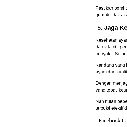
Pastikan porsi 
gemuk tidak aka
5. Jaga K
Kesehatan ayam
dan vitamin per
penyakit. Selai
Kandang yang b
ayam dan kualit
Dengan menjag
yang tepat, keu
Nah itulah bebe
terbukti efekti
Facebook C