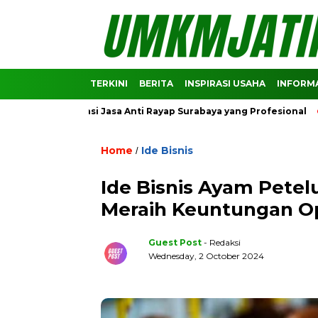
TERKINI
BERITA
INSPIRASI USAHA
INFORMA
komendasi Jasa Anti Rayap Surabaya yang Profesional
Predi
Home
Ide Bisnis
/
Ide Bisnis Ayam Pete
Meraih Keuntungan O
Guest Post
- Redaksi
Wednesday, 2 October 2024