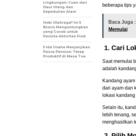
Lingkungan: Cuan dari
beberapa tips 
Daur Ulang dan
Kepedulian Alam
Baca Juga :
Hobi Olahraga? Ini 5
Bisnis Menguntungkan
Memulai
yang Cocok untuk
Pecinta Aktivitas Fisik
1. Cari L
5 Ide Usaha Menjanjikan
Pasca Pensiun: Tetap
Produktif di Masa Tua
Saat memulai bi
adalah kandan
Kandang ayam p
dari ayam dan 
lokasi kandang
Selain itu, ka
lebih tenang, 
menghasilkan te
2. Pilih M