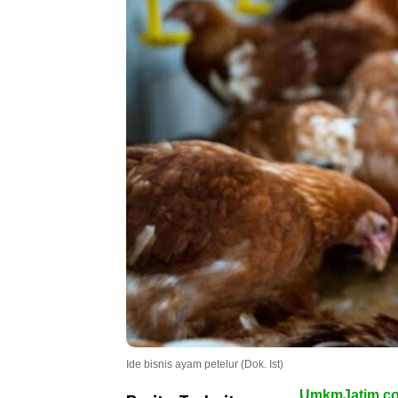
Ide bisnis ayam petelur (Dok. Ist)
UmkmJatim.c