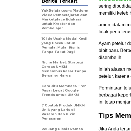
Berita Terkait
sering dibudid
YukBelajar.com: Platform
memiliki keleb
Video Pembelajaran dan
Marketplace Edukasi
untuk Kreator dan
amun, dalam me
Pembelajar
tidak perlu ter
10 Ide Usaha Modal Kecil
yang Cocok untuk
Ayam petelur da
Pemula: Mulai Bisnis
bibit baru. Be
Tanpa Takut Rugi
disembelih.
Niche Market: Strategi
Cerdas UMKM
Inilah alasan 
Menembus Pasar Tanpa
Bersaing Harga
petelur, karen
Cara Jitu Membaca Tren
Permintaan telu
Pasar Lewat Google
berbagai keper
Trends untuk UMKM
ini tetap menjan
7 Contoh Produk UMKM
Unik yang Laris di
Tips Memu
Pasaran dan Bikin
Penasaran
Jika Anda terta
Peluang Bisnis Ramah