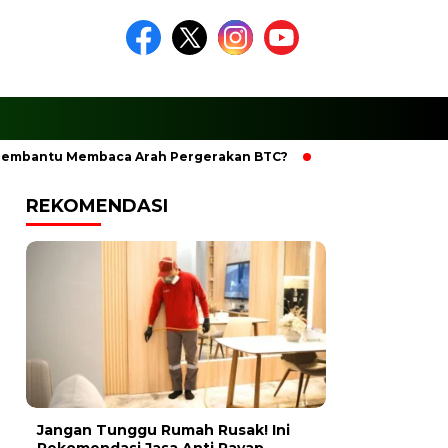
tu Membaca Arah Pergerakan BTC?
Ciptakan Ramadhan Berk
REKOMENDASI
Jangan Tunggu Rumah Rusak! Ini
Rekomendasi Jasa Anti Rayap