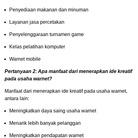
Penyediaan makanan dan minuman
Layanan jasa percetakan
Penyelenggaraan turnamen game
Kelas pelatihan komputer
Warnet mobile
Pertanyaan 2: Apa manfaat dari menerapkan ide kreatif
pada usaha warnet?
Manfaat dari menerapkan ide kreatif pada usaha warnet,
antara lain:
Meningkatkan daya saing usaha warnet
Menarik lebih banyak pelanggan
Meningkatkan pendapatan warnet