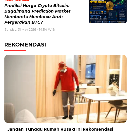
Prediksi Harga Crypto Bitcoin:
Bagaimana Prediction Market
Membantu Membaca Arah
Pergerakan BTC?
Sunday, 31 May 2026 - 14:54 WIB
REKOMENDASI
Jangan Tunggu Rumah Rusak! Ini Rekomendasi