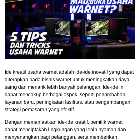
Ide kreatif usaha warnet adalah ide-ide inovatif yang dapat
diterapkan pada bisnis warnet untuk meningkatkan daya
saing dan menarik lebih banyak pelanggan. Ide-ide ini
dapat mencakup berbagai aspek, seperti penambahan
layanan baru, peningkatan fasilitas, atau pengembangan
strategi pemasaran yang efektif.
Dengan memanfaatkan ide-ide kreatif, pemilik warnet
dapat menciptakan lingkungan yang lebih nyaman dan
menyenangkan bagi pelanggan, serta memberikan