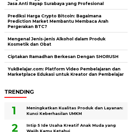
Jasa Anti Rayap Surabaya yang Profesional
Prediksi Harga Crypto Bitcoin: Bagaimana
Prediction Market Membantu Membaca Arah
Pergerakan BTC?
Mengenal Jenis-jenis Alkohol dalam Produk
Kosmetik dan Obat
Ciptakan Ramadhan Berkesan Dengan SHORUSH
YukBelajar.com: Platform Video Pembelajaran dan
Marketplace Edukasi untuk Kreator dan Pembelajar
TRENDING
Meningkatkan Kualitas Produk dan Layanan:
Kunci Keberhasilan UMKM
Intip 5 Ide Usaha Kreatif Anak Muda yang
Wajib Kamu Ketahui