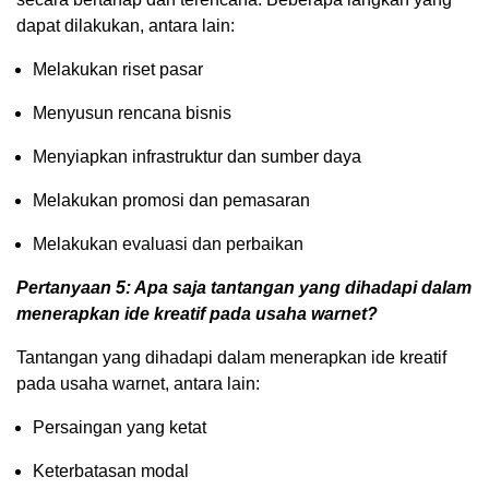
dapat dilakukan, antara lain:
Melakukan riset pasar
Menyusun rencana bisnis
Menyiapkan infrastruktur dan sumber daya
Melakukan promosi dan pemasaran
Melakukan evaluasi dan perbaikan
Pertanyaan 5: Apa saja tantangan yang dihadapi dalam
menerapkan ide kreatif pada usaha warnet?
Tantangan yang dihadapi dalam menerapkan ide kreatif
pada usaha warnet, antara lain:
Persaingan yang ketat
Keterbatasan modal