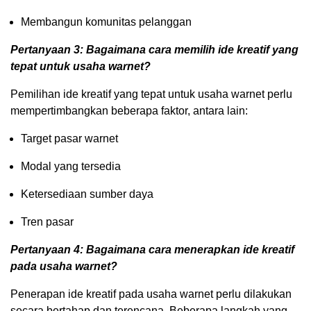
Membangun komunitas pelanggan
Pertanyaan 3: Bagaimana cara memilih ide kreatif yang
tepat untuk usaha warnet?
Pemilihan ide kreatif yang tepat untuk usaha warnet perlu
mempertimbangkan beberapa faktor, antara lain:
Target pasar warnet
Modal yang tersedia
Ketersediaan sumber daya
Tren pasar
Pertanyaan 4: Bagaimana cara menerapkan ide kreatif
pada usaha warnet?
Penerapan ide kreatif pada usaha warnet perlu dilakukan
secara bertahap dan terencana. Beberapa langkah yang