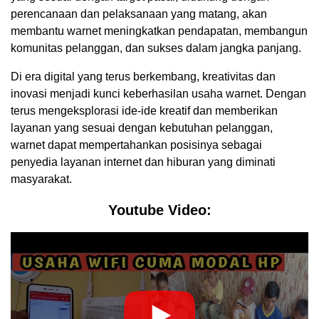
perencanaan dan pelaksanaan yang matang, akan
membantu warnet meningkatkan pendapatan, membangun
komunitas pelanggan, dan sukses dalam jangka panjang.
Di era digital yang terus berkembang, kreativitas dan
inovasi menjadi kunci keberhasilan usaha warnet. Dengan
terus mengeksplorasi ide-ide kreatif dan memberikan
layanan yang sesuai dengan kebutuhan pelanggan,
warnet dapat mempertahankan posisinya sebagai
penyedia layanan internet dan hiburan yang diminati
masyarakat.
Youtube Video: