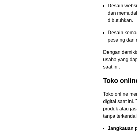
Desain websit
dan memudah
dibutuhkan.
Desain kemas
pesaing dan 
Dengan demikia
usaha yang dap
saat ini.
Toko onlin
Toko online mer
digital saat in
produk atau ja
tanpa terkendal
Jangkauan p