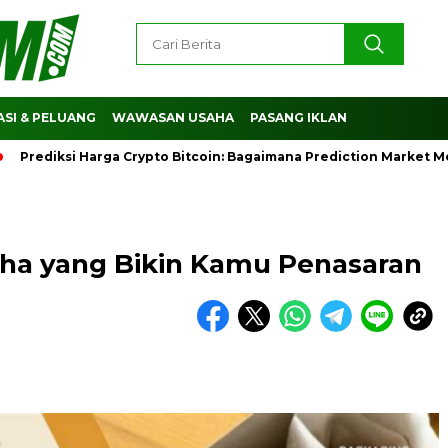
SI & PELUANG
WAWASAN USAHA
PASANG IKLAN
diksi Harga Crypto Bitcoin: Bagaimana Prediction Market Memb
saha yang Bikin Kamu Penasaran