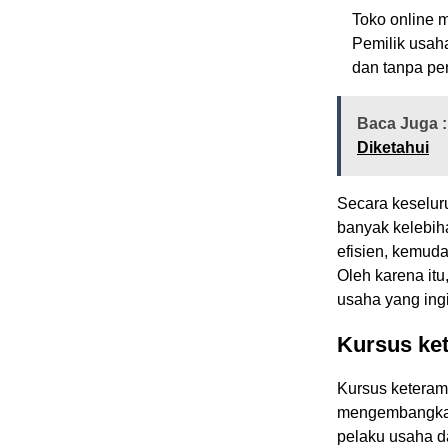
Toko online 
Pemilik usaha
dan tanpa pe
Baca Juga :
Diketahui
Secara keselur
banyak kelebiha
efisien, kemud
Oleh karena itu
usaha yang ingi
Kursus ke
Kursus keteram
mengembangkan 
pelaku usaha 