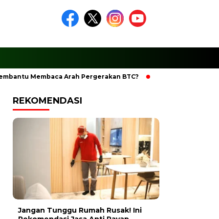
antu Membaca Arah Pergerakan BTC?
Ciptakan Ramadhan Ber
REKOMENDASI
Jangan Tunggu Rumah Rusak! Ini
Rekomendasi Jasa Anti Rayap