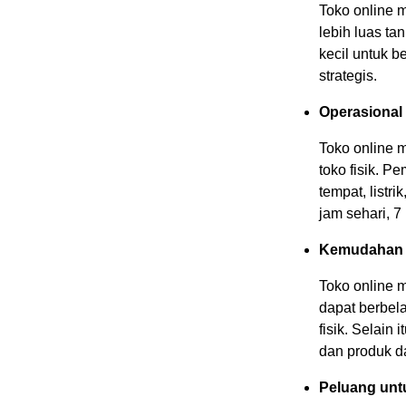
Toko online 
lebih luas ta
kecil untuk b
strategis.
Operasional 
Toko online m
toko fisik. P
tempat, listr
jam sehari, 7
Kemudahan 
Toko online
dapat berbela
fisik. Selai
dan produk da
Peluang untu