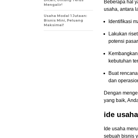
Dicari, Untung Terus
Beberapa hal 
Mengalir!
usaha, antara la
Usaha Modal 1 Jutaan:
Bisnis Mini, Peluang
Identifikasi 
Maksimal!
Lakukan rise
potensi pasar
Kembangkan s
kebutuhan ter
Buat rencana
dan operasio
Dengan mengem
yang baik, And
ide usah
Ide usaha mer
sebuah bisnis 