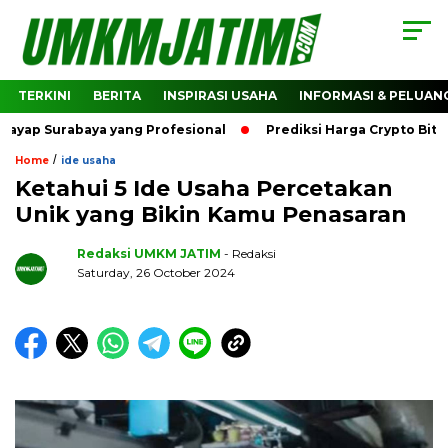
TERKINI
BERITA
INSPIRASI USAHA
INFORMASI & PELUAN
urabaya yang Profesional
Prediksi Harga Crypto Bitcoin: B
/
Home
ide usaha
Ketahui 5 Ide Usaha Percetakan
Unik yang Bikin Kamu Penasaran
Redaksi UMKM JATIM
- Redaksi
Saturday, 26 October 2024