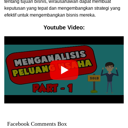
tentang tujuan bisnis, wirausahawan dapat membuat
keputusan yang tepat dan mengembangkan strategi yang
efektif untuk mengembangkan bisnis mereka.
Youtube Video:
Facebook Comments Box