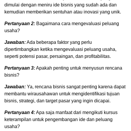
dimulai dengan meniru ide bisnis yang sudah ada dan
kemudian memberikan sentuhan atau inovasi yang unik.
Pertanyaan 2:
Bagaimana cara mengevaluasi peluang
usaha?
Jawaban:
Ada beberapa faktor yang perlu
dipertimbangkan ketika mengevaluasi peluang usaha,
seperti potensi pasar, persaingan, dan profitabilitas.
Pertanyaan 3:
Apakah penting untuk menyusun rencana
bisnis?
Jawaban:
Ya, rencana bisnis sangat penting karena dapat
membantu wirausahawan untuk mengidentifikasi tujuan
bisnis, strategi, dan target pasar yang ingin dicapai.
Pertanyaan 4:
Apa saja manfaat dari mengikuti kursus
keterampilan untuk pengembangan ide dan peluang
usaha?