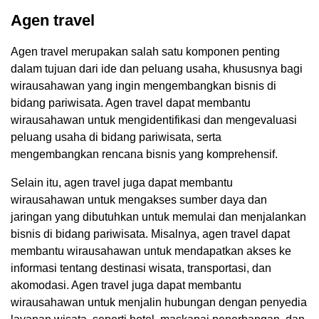
Agen travel
Agen travel merupakan salah satu komponen penting
dalam tujuan dari ide dan peluang usaha, khususnya bagi
wirausahawan yang ingin mengembangkan bisnis di
bidang pariwisata. Agen travel dapat membantu
wirausahawan untuk mengidentifikasi dan mengevaluasi
peluang usaha di bidang pariwisata, serta
mengembangkan rencana bisnis yang komprehensif.
Selain itu, agen travel juga dapat membantu
wirausahawan untuk mengakses sumber daya dan
jaringan yang dibutuhkan untuk memulai dan menjalankan
bisnis di bidang pariwisata. Misalnya, agen travel dapat
membantu wirausahawan untuk mendapatkan akses ke
informasi tentang destinasi wisata, transportasi, dan
akomodasi. Agen travel juga dapat membantu
wirausahawan untuk menjalin hubungan dengan penyedia