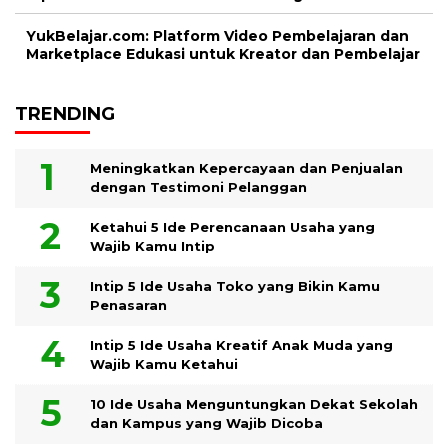
YukBelajar.com: Platform Video Pembelajaran dan
Marketplace Edukasi untuk Kreator dan Pembelajar
TRENDING
Meningkatkan Kepercayaan dan Penjualan
dengan Testimoni Pelanggan
Ketahui 5 Ide Perencanaan Usaha yang
Wajib Kamu Intip
Intip 5 Ide Usaha Toko yang Bikin Kamu
Penasaran
Intip 5 Ide Usaha Kreatif Anak Muda yang
Wajib Kamu Ketahui
10 Ide Usaha Menguntungkan Dekat Sekolah
dan Kampus yang Wajib Dicoba