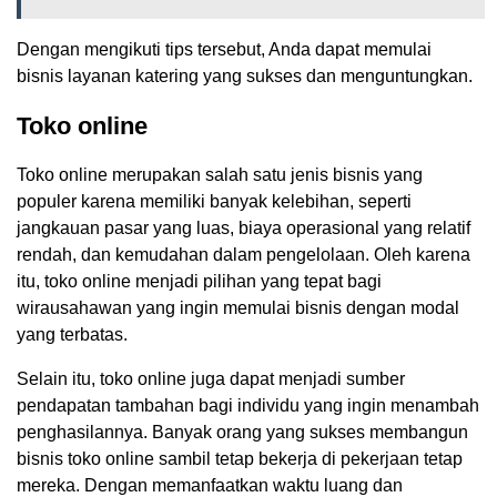
Dengan mengikuti tips tersebut, Anda dapat memulai
bisnis layanan katering yang sukses dan menguntungkan.
Toko online
Toko online merupakan salah satu jenis bisnis yang
populer karena memiliki banyak kelebihan, seperti
jangkauan pasar yang luas, biaya operasional yang relatif
rendah, dan kemudahan dalam pengelolaan. Oleh karena
itu, toko online menjadi pilihan yang tepat bagi
wirausahawan yang ingin memulai bisnis dengan modal
yang terbatas.
Selain itu, toko online juga dapat menjadi sumber
pendapatan tambahan bagi individu yang ingin menambah
penghasilannya. Banyak orang yang sukses membangun
bisnis toko online sambil tetap bekerja di pekerjaan tetap
mereka. Dengan memanfaatkan waktu luang dan