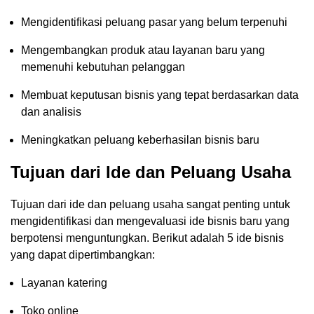
Mengidentifikasi peluang pasar yang belum terpenuhi
Mengembangkan produk atau layanan baru yang
memenuhi kebutuhan pelanggan
Membuat keputusan bisnis yang tepat berdasarkan data
dan analisis
Meningkatkan peluang keberhasilan bisnis baru
Tujuan dari Ide dan Peluang Usaha
Tujuan dari ide dan peluang usaha sangat penting untuk
mengidentifikasi dan mengevaluasi ide bisnis baru yang
berpotensi menguntungkan. Berikut adalah 5 ide bisnis
yang dapat dipertimbangkan:
Layanan katering
Toko online