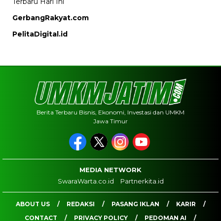
Terbaru Hari Ini
GerbangRakyat.com
PelitaDigital.id
Berita Terbaru Bisnis, Ekonomi, Investasi dan UMKM
Jawa Timur
MEDIA NETWORK
SwaraWarta.co.id
Partnerkita.id
ABOUT US
REDAKSI
PASANG IKLAN
KARIR
CONTACT
PRIVACY POLICY
PEDOMAN AI