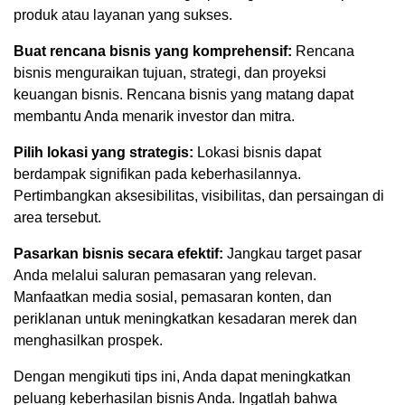
produk atau layanan yang sukses.
Buat rencana bisnis yang komprehensif:
Rencana
bisnis menguraikan tujuan, strategi, dan proyeksi
keuangan bisnis. Rencana bisnis yang matang dapat
membantu Anda menarik investor dan mitra.
Pilih lokasi yang strategis:
Lokasi bisnis dapat
berdampak signifikan pada keberhasilannya.
Pertimbangkan aksesibilitas, visibilitas, dan persaingan di
area tersebut.
Pasarkan bisnis secara efektif:
Jangkau target pasar
Anda melalui saluran pemasaran yang relevan.
Manfaatkan media sosial, pemasaran konten, dan
periklanan untuk meningkatkan kesadaran merek dan
menghasilkan prospek.
Dengan mengikuti tips ini, Anda dapat meningkatkan
peluang keberhasilan bisnis Anda. Ingatlah bahwa