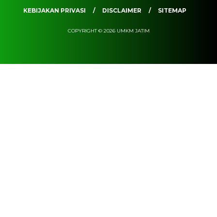
KEBIJAKAN PRIVASI
DISCLAIMER
SITEMAP
COPYRIGHT © 2026 UMKM JATIM