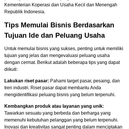
Kementerian Koperasi dan Usaha Kecil dan Menengah
Republik Indonesia.
Tips Memulai Bisnis Berdasarkan
Tujuan Ide dan Peluang Usaha
Untuk memulai bisnis yang sukses, penting untuk memiliki
tujuan yang jelas dan mengevaluasi peluang usaha
dengan cermat. Berikut adalah beberapa tips yang dapat
diikuti:
Lakukan riset pasar:
Pahami target pasar, pesaing, dan
tren industri. Riset pasar dapat membantu Anda
mengidentifikasi peluang bisnis yang belum terpenuhi.
Kembangkan produk atau layanan yang unik:
Tawarkan sesuatu yang berbeda dan berharga yang
memenuhi kebutuhan pelanggan yang belum terpenuhi.
Inovasi dan kreativitas sangat penting dalam menciptakan