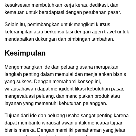
kesuksesan membutuhkan kerja keras, dedikasi, dan
kemauan untuk beradaptasi dengan perubahan pasar.
Selain itu, pertimbangkan untuk mengikuti kursus
keterampilan atau berkonsultasi dengan agen travel untuk
mendapatkan dukungan dan bimbingan tambahan.
Kesimpulan
Mengembangkan ide dan peluang usaha merupakan
langkah penting dalam memulai dan menjalankan bisnis
yang sukses. Dengan memahami konsep ini,
wirausahawan dapat mengidentifikasi kebutuhan pasar,
mengevaluasi peluang, dan menciptakan produk atau
layanan yang memenuhi kebutuhan pelanggan.
Tujuan dari ide dan peluang usaha sangat penting karena
dapat membantu wirausahawan untuk mencapai tujuan
bisnis mereka. Dengan memiliki pemahaman yang jelas