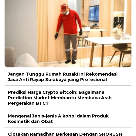
Jangan Tunggu Rumah Rusak! Ini Rekomendasi
Jasa Anti Rayap Surabaya yang Profesional
Prediksi Harga Crypto Bitcoin: Bagaimana
Prediction Market Membantu Membaca Arah
Pergerakan BTC?
Mengenal Jenis-jenis Alkohol dalam Produk
Kosmetik dan Obat
Ciptakan Ramadhan Berkesan Dengan SHORUSH