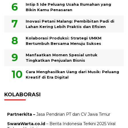
Intip 5 Ide Peluang Usaha Rumahan yang
Bikin Kamu Penasaran
Inovasi Petani Malang: Pembibitan Padi di
Lahan Kering Lebih Praktis dan Efisien
Kolaborasi Produksi: Strategi UMKM
Bertumbuh Bersama Menuju Sukses
Manfaatkan Momen Spesial untuk
Tingkatkan Penjualan Bisnis
Cara Menghasilkan Uang dari Musik: Peluang
Kreatif di Era Digital
KOLABORASI
Partnerkita –
Jasa Pendirian PT dan CV Jawa Timur
SwaraWarta.co.id
– Berita Indonesia Terkini 2025 Viral