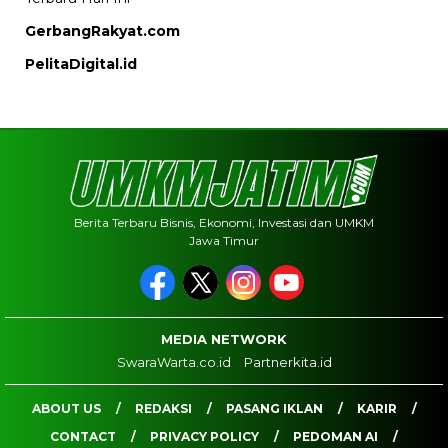
GerbangRakyat.com
PelitaDigital.id
Berita Terbaru Bisnis, Ekonomi, Investasi dan UMKM
Jawa Timur
MEDIA NETWORK
SwaraWarta.co.id
Partnerkita.id
ABOUT US
REDAKSI
PASANG IKLAN
KARIR
CONTACT
PRIVACY POLICY
PEDOMAN AI