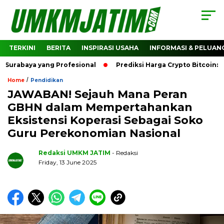
TERKINI
BERITA
INSPIRASI USAHA
INFORMASI & PELUAN
abaya yang Profesional
Prediksi Harga Crypto Bitcoin: Bag
/
Home
Pendidikan
JAWABAN! Sejauh Mana Peran
GBHN dalam Mempertahankan
Eksistensi Koperasi Sebagai Soko
Guru Perekonomian Nasional
Redaksi UMKM JATIM
- Redaksi
Friday, 13 June 2025