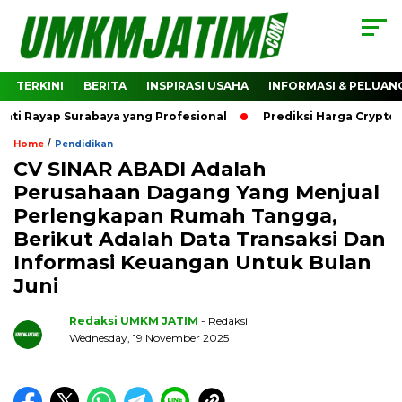
TERKINI
BERITA
INSPIRASI USAHA
INFORMASI & PELUAN
yap Surabaya yang Profesional
Prediksi Harga Crypto Bitc
/
Home
Pendidikan
CV SINAR ABADI Adalah
Perusahaan Dagang Yang Menjual
Perlengkapan Rumah Tangga,
Berikut Adalah Data Transaksi Dan
Informasi Keuangan Untuk Bulan
Juni
Redaksi UMKM JATIM
- Redaksi
Wednesday, 19 November 2025