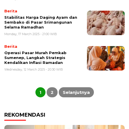
Berita
Stabilitas Harga Daging Ayam dan
Sembako di Pasar Srimangunan
Selama Ramadhan
Monday, 17 March 2025 - 21:00 WIB
Berita
Operasi Pasar Murah Pemkab
Sumenep, Langkah Strategis
Kendalikan Inflasi Ramadan
Wednesday, 12 March 2025 - 20:30 WIB
Posts
pagination
1
2
Selanjutnya
REKOMENDASI