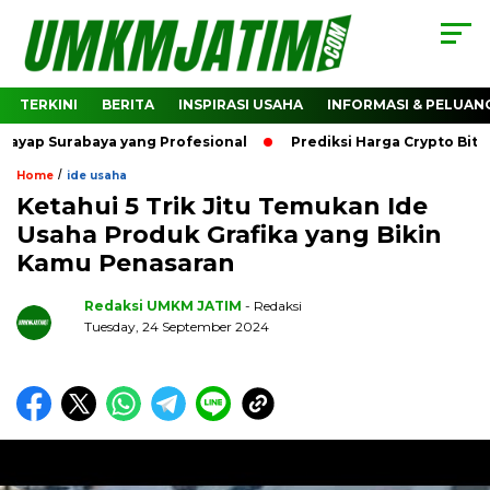
TERKINI
BERITA
INSPIRASI USAHA
INFORMASI & PELUAN
rabaya yang Profesional
Prediksi Harga Crypto Bitcoin: Ba
/
Home
ide usaha
Ketahui 5 Trik Jitu Temukan Ide
Usaha Produk Grafika yang Bikin
Kamu Penasaran
Redaksi UMKM JATIM
- Redaksi
Tuesday, 24 September 2024