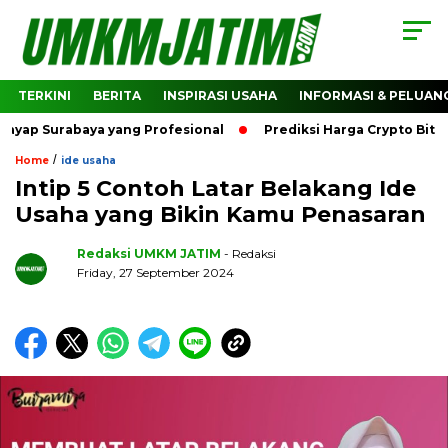
TERKINI
BERITA
INSPIRASI USAHA
INFORMASI & PELUAN
rabaya yang Profesional
Prediksi Harga Crypto Bitcoin: B
/
Home
ide usaha
Intip 5 Contoh Latar Belakang Ide
Usaha yang Bikin Kamu Penasaran
Redaksi UMKM JATIM
- Redaksi
Friday, 27 September 2024