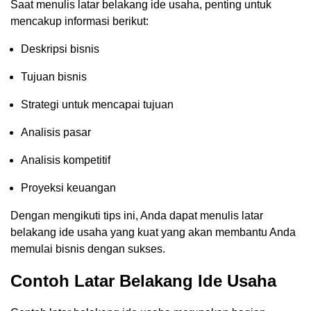
Saat menulis latar belakang ide usaha, penting untuk
mencakup informasi berikut:
Deskripsi bisnis
Tujuan bisnis
Strategi untuk mencapai tujuan
Analisis pasar
Analisis kompetitif
Proyeksi keuangan
Dengan mengikuti tips ini, Anda dapat menulis latar
belakang ide usaha yang kuat yang akan membantu Anda
memulai bisnis dengan sukses.
Contoh Latar Belakang Ide Usaha