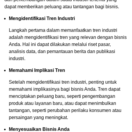
dapat memberikan peluang atau tantangan bagi bisnis.
Mengidentifikasi Tren Industri
Langkah pertama dalam memanfaatkan tren industri
adalah mengidentifikasi tren yang relevan dengan bisnis
Anda. Hal ini dapat dilakukan melalui riset pasar,
analisis data, dan pemantauan berita dan publikasi
industri.
Memahami Implikasi Tren
Setelah mengidentifikasi tren industri, penting untuk
memahami implikasinya bagi bisnis Anda. Tren dapat
menciptakan peluang baru, seperti pengembangan
produk atau layanan baru, atau dapat menimbulkan
tantangan, seperti perubahan perilaku konsumen atau
persaingan yang meningkat.
Menyesuaikan Bisnis Anda