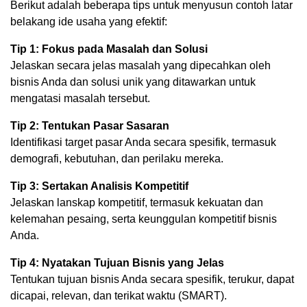
Berikut adalah beberapa tips untuk menyusun contoh latar
belakang ide usaha yang efektif:
Tip 1: Fokus pada Masalah dan Solusi
Jelaskan secara jelas masalah yang dipecahkan oleh
bisnis Anda dan solusi unik yang ditawarkan untuk
mengatasi masalah tersebut.
Tip 2: Tentukan Pasar Sasaran
Identifikasi target pasar Anda secara spesifik, termasuk
demografi, kebutuhan, dan perilaku mereka.
Tip 3: Sertakan Analisis Kompetitif
Jelaskan lanskap kompetitif, termasuk kekuatan dan
kelemahan pesaing, serta keunggulan kompetitif bisnis
Anda.
Tip 4: Nyatakan Tujuan Bisnis yang Jelas
Tentukan tujuan bisnis Anda secara spesifik, terukur, dapat
dicapai, relevan, dan terikat waktu (SMART).