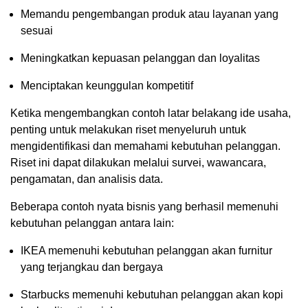
Memandu pengembangan produk atau layanan yang
sesuai
Meningkatkan kepuasan pelanggan dan loyalitas
Menciptakan keunggulan kompetitif
Ketika mengembangkan contoh latar belakang ide usaha,
penting untuk melakukan riset menyeluruh untuk
mengidentifikasi dan memahami kebutuhan pelanggan.
Riset ini dapat dilakukan melalui survei, wawancara,
pengamatan, dan analisis data.
Beberapa contoh nyata bisnis yang berhasil memenuhi
kebutuhan pelanggan antara lain:
IKEA memenuhi kebutuhan pelanggan akan furnitur
yang terjangkau dan bergaya
Starbucks memenuhi kebutuhan pelanggan akan kopi