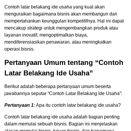
Contoh latar belakang ide usaha yang kuat akan
menguraikan bagaimana bisnis akan membangun dan
mempertahankan keunggulan kompetitifnya. Hal ini dapat
mencakup strategi untuk mengembangkan produk atau
layanan inovatif, mengoptimalkan biaya,
mendiferensiasikan penawaran, atau meningkatkan
operasi bisnis.
Pertanyaan Umum tentang “Contoh
Latar Belakang Ide Usaha”
Berikut adalah beberapa pertanyaan umum beserta
jawabannya seputar “Contoh Latar Belakang Ide Usaha”:
Pertanyaan 1:
Apa itu contoh latar belakang ide usaha?
Contoh latar belakang ide usaha adalah bagian penting
dalam memulai sebuah bisnis. Bagian ini menjelaskan
alasan memulai bisnis, tujuan bisnis, dan bagaimana