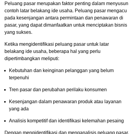
Peluang pasar merupakan faktor penting dalam menyusun
contoh latar belakang ide usaha. Peluang pasar mengacu
pada kesenjangan antara permintaan dan penawaran di
pasar, yang dapat dimanfaatkan untuk menciptakan bisnis
yang sukses.
Ketika mengidentifikasi peluang pasar untuk latar
belakang ide usaha, beberapa hal yang perlu
dipertimbangkan meliputi:
Kebutuhan dan keinginan pelanggan yang belum
terpenuhi
Tren pasar dan perubahan perilaku konsumen
Kesenjangan dalam penawaran produk atau layanan
yang ada
Analisis kompetitif dan identifikasi kelemahan pesaing
Dengan mengidentifikasi dan menganalisis peluang pasar,