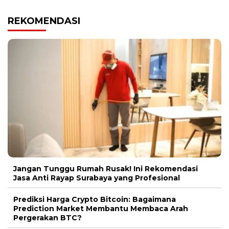
REKOMENDASI
Jangan Tunggu Rumah Rusak! Ini Rekomendasi
Jasa Anti Rayap Surabaya yang Profesional
Prediksi Harga Crypto Bitcoin: Bagaimana
Prediction Market Membantu Membaca Arah
Pergerakan BTC?