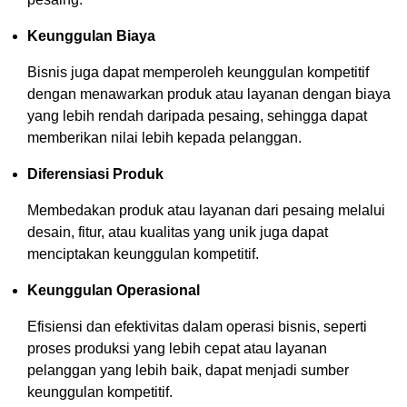
Keunggulan Biaya
Bisnis juga dapat memperoleh keunggulan kompetitif
dengan menawarkan produk atau layanan dengan biaya
yang lebih rendah daripada pesaing, sehingga dapat
memberikan nilai lebih kepada pelanggan.
Diferensiasi Produk
Membedakan produk atau layanan dari pesaing melalui
desain, fitur, atau kualitas yang unik juga dapat
menciptakan keunggulan kompetitif.
Keunggulan Operasional
Efisiensi dan efektivitas dalam operasi bisnis, seperti
proses produksi yang lebih cepat atau layanan
pelanggan yang lebih baik, dapat menjadi sumber
keunggulan kompetitif.