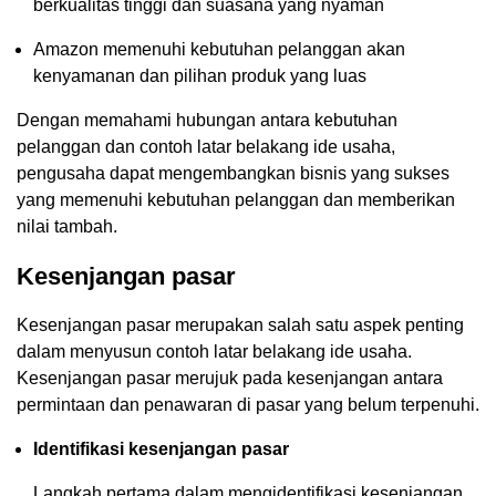
berkualitas tinggi dan suasana yang nyaman
Amazon memenuhi kebutuhan pelanggan akan
kenyamanan dan pilihan produk yang luas
Dengan memahami hubungan antara kebutuhan
pelanggan dan contoh latar belakang ide usaha,
pengusaha dapat mengembangkan bisnis yang sukses
yang memenuhi kebutuhan pelanggan dan memberikan
nilai tambah.
Kesenjangan pasar
Kesenjangan pasar merupakan salah satu aspek penting
dalam menyusun contoh latar belakang ide usaha.
Kesenjangan pasar merujuk pada kesenjangan antara
permintaan dan penawaran di pasar yang belum terpenuhi.
Identifikasi kesenjangan pasar
Langkah pertama dalam mengidentifikasi kesenjangan