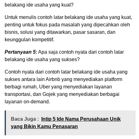
belakang ide usaha yang kuat?
Untuk menulis contoh latar belakang ide usaha yang kuat,
penting untuk fokus pada masalah yang dipecahkan oleh
bisnis, solusi yang ditawarkan, pasar sasaran, dan
keunggulan kompetitif.
Pertanyaan 5:
Apa saja contoh nyata dari contoh latar
belakang ide usaha yang sukses?
Contoh nyata dari contoh latar belakang ide usaha yang
sukses antara lain Airbnb yang menyediakan platform
berbagi rumah, Uber yang menyediakan layanan
transportasi, dan Gojek yang menyediakan berbagai
layanan on-demand.
Baca Juga :
Intip 5 Ide Nama Perusahaan Unik
yang Bikin Kamu Penasaran