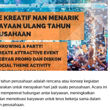
g tahun perusahaan adalah rencana atau konsep kegiatan
rakan untuk merayakan hari jadi suatu perusahaan. Acara ini
k mempererat hubungan antar karyawan, meningkatkan
an memotivasi karyawan untuk terus bekerja sama dalam
n perusahaan.