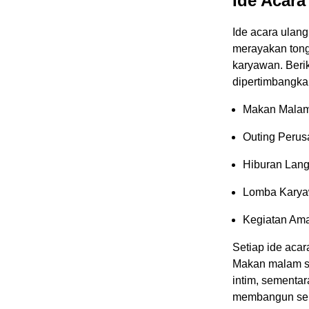
Ide Acar
Ide acara ulan
merayakan ton
karyawan. Beri
dipertimbangka
Makan Malam
Outing Peru
Hiburan Lan
Lomba Kary
Kegiatan Ama
Setiap ide aca
Makan malam sp
intim, sementa
membangun sem