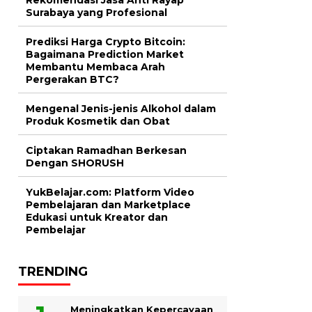
Surabaya yang Profesional
Prediksi Harga Crypto Bitcoin:
Bagaimana Prediction Market
Membantu Membaca Arah
Pergerakan BTC?
Mengenal Jenis-jenis Alkohol dalam
Produk Kosmetik dan Obat
Ciptakan Ramadhan Berkesan
Dengan SHORUSH
YukBelajar.com: Platform Video
Pembelajaran dan Marketplace
Edukasi untuk Kreator dan
Pembelajar
TRENDING
Meningkatkan Kepercayaan