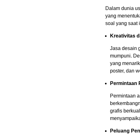
Dalam dunia usa
yang menentuka
soal yang saat 
Kreativitas 
Jasa desain g
mumpuni. Des
yang menarik 
poster, dan w
Permintaan 
Permintaan ak
berkembangny
grafis berkua
menyampaikan
Peluang Pen