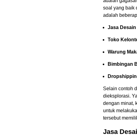
adalah gagasan
soal yang baik
adalah beberap
Jasa Desain 
Toko Kelont
Warung Mak
Bimbingan B
Dropshippi
Selain contoh d
dieksplorasi. Y
dengan minat, k
untuk melakuka
tersebut memili
Jasa Desai