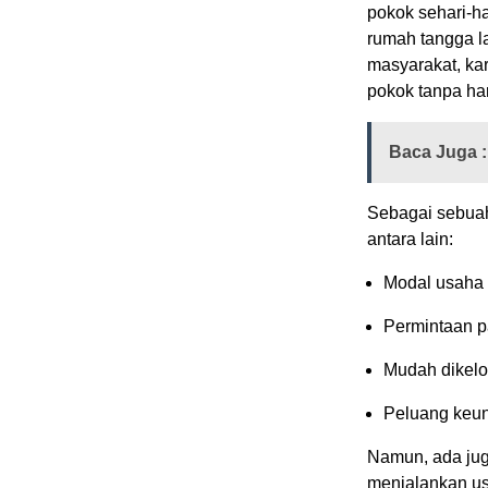
pokok sehari-ha
rumah tangga l
masyarakat, k
pokok tanpa har
Baca Juga :
Sebagai sebuah
antara lain:
Modal usaha y
Permintaan pa
Mudah dikelo
Peluang keun
Namun, ada jug
menjalankan usa