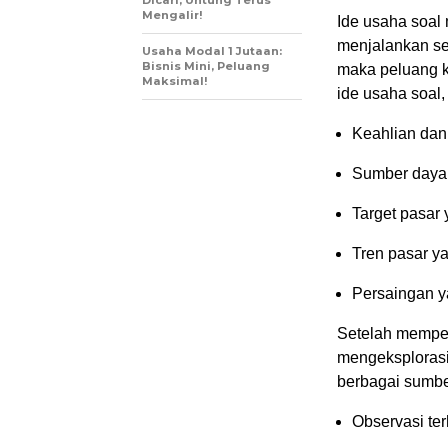
Dicari, Untung Terus
Mengalir!
Ide usaha soal
menjalankan se
Usaha Modal 1 Jutaan:
Bisnis Mini, Peluang
maka peluang k
Maksimal!
ide usaha soal,
Keahlian dan
Sumber daya 
Target pasar 
Tren pasar 
Persaingan y
Setelah mempert
mengeksplorasi 
berbagai sumber
Observasi ter