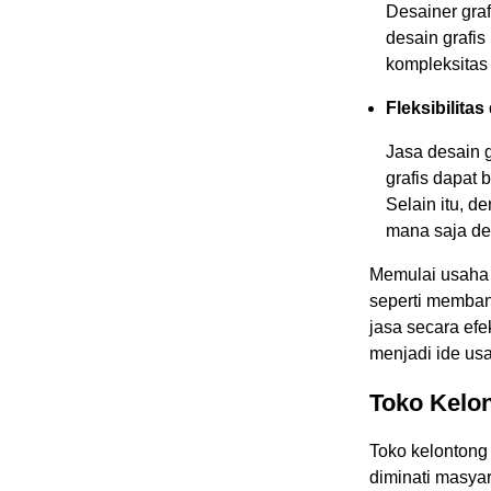
Desainer gra
desain grafis
kompleksitas
Fleksibilit
Jasa desain g
grafis dapat 
Selain itu, d
mana saja de
Memulai usaha 
seperti memban
jasa secara efe
menjadi ide us
Toko Kelo
Toko kelontong
diminati masya