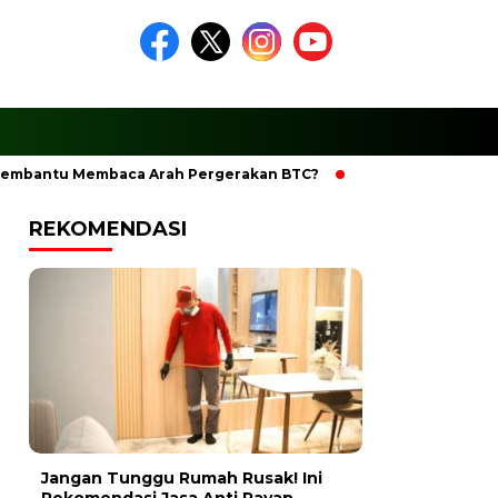
antu Membaca Arah Pergerakan BTC?
Ciptakan Ramadhan Be
REKOMENDASI
Jangan Tunggu Rumah Rusak! Ini
Rekomendasi Jasa Anti Rayap