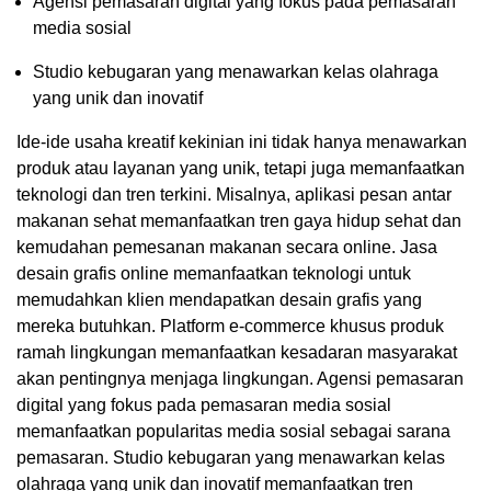
Agensi pemasaran digital yang fokus pada pemasaran
media sosial
Studio kebugaran yang menawarkan kelas olahraga
yang unik dan inovatif
Ide-ide usaha kreatif kekinian ini tidak hanya menawarkan
produk atau layanan yang unik, tetapi juga memanfaatkan
teknologi dan tren terkini. Misalnya, aplikasi pesan antar
makanan sehat memanfaatkan tren gaya hidup sehat dan
kemudahan pemesanan makanan secara online. Jasa
desain grafis online memanfaatkan teknologi untuk
memudahkan klien mendapatkan desain grafis yang
mereka butuhkan. Platform e-commerce khusus produk
ramah lingkungan memanfaatkan kesadaran masyarakat
akan pentingnya menjaga lingkungan. Agensi pemasaran
digital yang fokus pada pemasaran media sosial
memanfaatkan popularitas media sosial sebagai sarana
pemasaran. Studio kebugaran yang menawarkan kelas
olahraga yang unik dan inovatif memanfaatkan tren