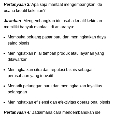
Pertanyaan 3:
Apa saja manfaat mengembangkan ide
usaha kreatif kekinian?
Jawaban:
Mengembangkan ide usaha kreatif kekinian
memiliki banyak manfaat, di antaranya:
Membuka peluang pasar baru dan meningkatkan daya
saing bisnis
Meningkatkan nilai tambah produk atau layanan yang
ditawarkan
Meningkatkan citra dan reputasi bisnis sebagai
perusahaan yang inovatif
Menarik pelanggan baru dan meningkatkan loyalitas
pelanggan
Meningkatkan efisiensi dan efektivitas operasional bisnis
Pertanyaan 4:
Bagaimana cara mengembangkan ide