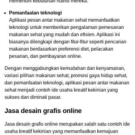
memenuhi kebutuhan nutrisi mereka.
Pemanfaatan teknologi
Aplikasi pesan antar makanan sehat memanfaatkan
teknologi untuk memberikan pengalaman pemesanan
makanan sehat yang mudah dan efisien. Aplikasi ini
biasanya dilengkapi dengan fitur-fitur seperti pencarian
makanan berdasarkan preferensi diet, pelacakan
pesanan, dan pembayaran online.
Dengan menggabungkan kemudahan dan kenyamanan,
variasi pilihan makanan sehat, promosi gaya hidup sehat,
dan pemanfaatan teknologi, aplikasi pesan antar makanan
sehat menjadi contoh ide usaha kreatif kekinian yang
sukses dan diminati pasar.
Jasa desain grafis online
Jasa desain grafis online merupakan salah satu contoh ide
usaha kreatif kekinian yang memanfaatkan kemajuan