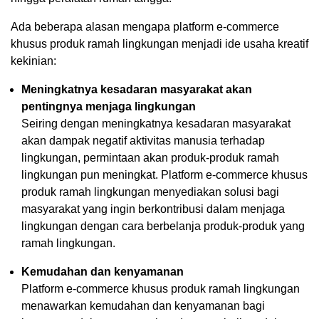
Ada beberapa alasan mengapa platform e-commerce
khusus produk ramah lingkungan menjadi ide usaha kreatif
kekinian:
Meningkatnya kesadaran masyarakat akan
pentingnya menjaga lingkungan
Seiring dengan meningkatnya kesadaran masyarakat
akan dampak negatif aktivitas manusia terhadap
lingkungan, permintaan akan produk-produk ramah
lingkungan pun meningkat. Platform e-commerce khusus
produk ramah lingkungan menyediakan solusi bagi
masyarakat yang ingin berkontribusi dalam menjaga
lingkungan dengan cara berbelanja produk-produk yang
ramah lingkungan.
Kemudahan dan kenyamanan
Platform e-commerce khusus produk ramah lingkungan
menawarkan kemudahan dan kenyamanan bagi