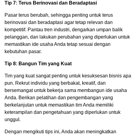
Tip 7: Terus Berinovasi dan Beradaptasi
Pasar terus berubah, sehingga penting untuk terus
berinovasi dan beradaptasi agar tetap relevan dan
kompetitif. Pantau tren industri, dengarkan umpan balik
pelanggan, dan lakukan perubahan yang diperlukan untuk
memastikan ide usaha Anda tetap sesuai dengan
kebutuhan pasar.
Tip 8: Bangun Tim yang Kuat
Tim yang kuat sangat penting untuk kesuksesan bisnis apa
pun. Rekrut individu yang berbakat, kreatif, dan
bersemangat untuk bekerja sama membangun ide usaha
Anda. Berikan pelatihan dan pengembangan yang
berkelanjutan untuk memastikan tim Anda memiliki
keterampilan dan pengetahuan yang diperlukan untuk
unggul.
Dengan mengikuti tips ini, Anda akan meningkatkan