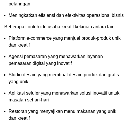
pelanggan
Meningkatkan efisiensi dan efektivitas operasional bisnis
Beberapa contoh ide usaha kreatif kekinian antara lain:
Platform e-commerce yang menjual produk-produk unik
dan kreatif
Agensi pemasaran yang menawarkan layanan
pemasaran digital yang inovatif
Studio desain yang membuat desain produk dan grafis
yang unik
Aplikasi seluler yang menawarkan solusi inovatif untuk
masalah sehari-hari
Restoran yang menyajikan menu makanan yang unik
dan kreatif