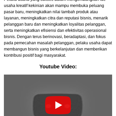
usaha kreatif kekinian akan mampu membuka peluang
pasar baru, meningkatkan nilai tambah produk atau
layanan, meningkatkan citra dan reputasi bisnis, menarik
pelanggan baru dan meningkatkan loyalitas pelanggan,
serta meningkatkan efisiensi dan efektivitas operasional
bisnis. Dengan terus berinovasi, beradaptasi, dan fokus
pada pemecahan masalah pelanggan, pelaku usaha dapat
membangun bisnis yang berkelanjutan dan memberikan
kontribusi positif bagi masyarakat.
Youtube Video: