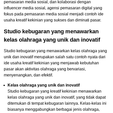
pemasaran media sosial, dan kolaborasi dengan
influencer media sosial, agensi pemasaran digital yang
fokus pada pemasaran media sosial menjadi contoh ide
usaha kreatif kekinian yang sukses dan diminati pasar.
Studio kebugaran yang menawarkan
kelas olahraga yang unik dan inovatif
Studio kebugaran yang menawarkan kelas olahraga yang
unik dan inovatif merupakan salah satu contoh nyata dari
ide usaha kreatif kekinian yang menjawab kebutuhan
pasar akan aktivitas olahraga yang bervariasi,
menyenangkan, dan efektif.
Kelas olahraga yang unik dan inovatif
Studio kebugaran yang kreatif kekinian menawarkan
kelas olahraga yang unik dan inovatif, yang tidak dapat
ditemukan di tempat kebugaran lainnya. Kelas-kelas ini
biasanya menggabungkan berbagai jenis olahraga,