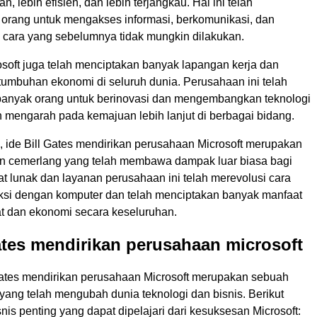
, lebih efisien, dan lebih terjangkau. Hal ini telah
rang untuk mengakses informasi, berkomunikasi, dan
 cara yang sebelumnya tidak mungkin dilakukan.
rosoft juga telah menciptakan banyak lapangan kerja dan
umbuhan ekonomi di seluruh dunia. Perusahaan ini telah
banyak orang untuk berinovasi dan mengembangkan teknologi
h mengarah pada kemajuan lebih lanjut di berbagai bidang.
 ide Bill Gates mendirikan perusahaan Microsoft merupakan
n cemerlang yang telah membawa dampak luar biasa bagi
t lunak dan layanan perusahaan ini telah merevolusi cara
aksi dengan komputer dan telah menciptakan banyak manfaat
t dan ekonomi secara keseluruhan.
gates mendirikan perusahaan microsoft
ates mendirikan perusahaan Microsoft merupakan sebuah
yang telah mengubah dunia teknologi dan bisnis. Berikut
snis penting yang dapat dipelajari dari kesuksesan Microsoft: