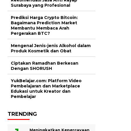
Surabaya yang Profesional
Prediksi Harga Crypto Bitcoin:
Bagaimana Prediction Market
Membantu Membaca Arah
Pergerakan BTC?
Mengenal Jenis-jenis Alkohol dalam
Produk Kosmetik dan Obat
Ciptakan Ramadhan Berkesan
Dengan SHORUSH
YukBelajar.com: Platform Video
Pembelajaran dan Marketplace
Edukasi untuk Kreator dan
Pembelajar
TRENDING
Meningkatkan Kepercayaan