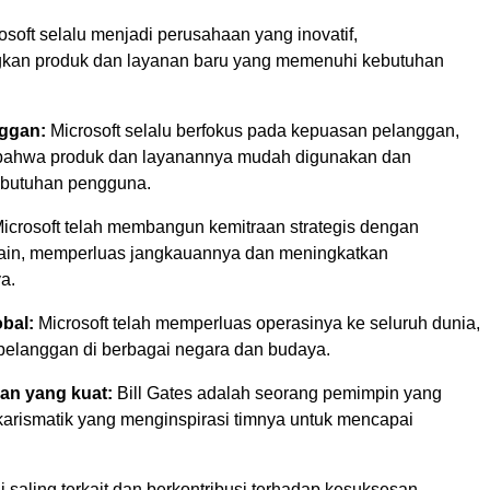
osoft selalu menjadi perusahaan yang inovatif,
an produk dan layanan baru yang memenuhi kebutuhan
ggan:
Microsoft selalu berfokus pada kepuasan pelanggan,
bahwa produk dan layanannya mudah digunakan dan
butuhan pengguna.
icrosoft telah membangun kemitraan strategis dengan
ain, memperluas jangkauannya dan meningkatkan
a.
bal:
Microsoft telah memperluas operasinya ke seluruh dunia,
elanggan di berbagai negara dan budaya.
n yang kuat:
Bill Gates adalah seorang pemimpin yang
 karismatik yang menginspirasi timnya untuk mencapai
ini saling terkait dan berkontribusi terhadap kesuksesan