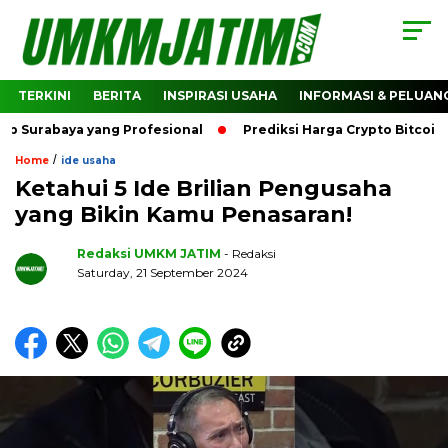
TERKINI
BERITA
INSPIRASI USAHA
INFORMASI & PELUAN
baya yang Profesional
Prediksi Harga Crypto Bitcoin: Baga
/
Home
ide usaha
Ketahui 5 Ide Brilian Pengusaha
yang Bikin Kamu Penasaran!
Redaksi UMKM JATIM
- Redaksi
Saturday, 21 September 2024