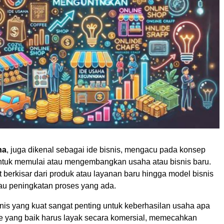
ha
, juga dikenal sebagai ide bisnis, mengacu pada konsep
ntuk memulai atau mengembangkan usaha atau bisnis baru.
at berkisar dari produk atau layanan baru hingga model bisnis
tau peningkatan proses yang ada.
snis yang kuat sangat penting untuk keberhasilan usaha apa
e yang baik harus layak secara komersial, memecahkan