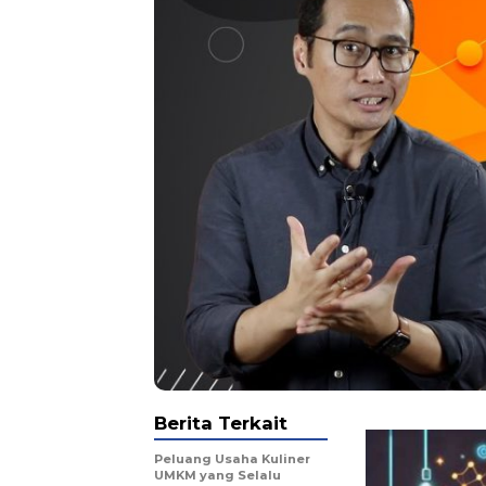
Berita Terkait
Peluang Usaha Kuliner
UMKM yang Selalu