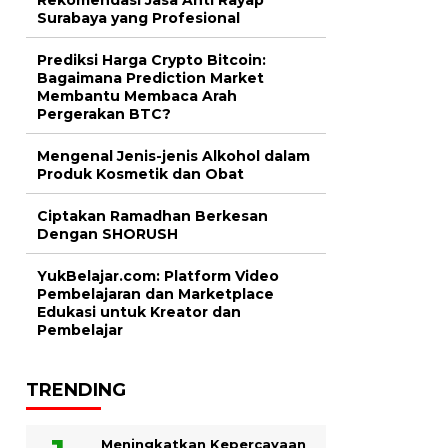
Surabaya yang Profesional
Prediksi Harga Crypto Bitcoin:
Bagaimana Prediction Market
Membantu Membaca Arah
Pergerakan BTC?
Mengenal Jenis-jenis Alkohol dalam
Produk Kosmetik dan Obat
Ciptakan Ramadhan Berkesan
Dengan SHORUSH
YukBelajar.com: Platform Video
Pembelajaran dan Marketplace
Edukasi untuk Kreator dan
Pembelajar
TRENDING
Meningkatkan Kepercayaan