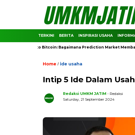
TERKINI
BERITA
INSPIRASI USAHA
INFORMA
 Harga Crypto Bitcoin: Bagaimana Prediction Market Membantu M
Home
ide usaha
/
Intip 5 Ide Dalam Usa
Redaksi UMKM JATIM
- Redaksi
Saturday, 21 September 2024