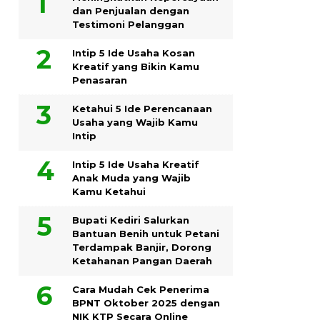
dan Penjualan dengan
Testimoni Pelanggan
Intip 5 Ide Usaha Kosan
Kreatif yang Bikin Kamu
Penasaran
Ketahui 5 Ide Perencanaan
Usaha yang Wajib Kamu
Intip
Intip 5 Ide Usaha Kreatif
Anak Muda yang Wajib
Kamu Ketahui
Bupati Kediri Salurkan
Bantuan Benih untuk Petani
Terdampak Banjir, Dorong
Ketahanan Pangan Daerah
Cara Mudah Cek Penerima
BPNT Oktober 2025 dengan
NIK KTP Secara Online