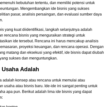
emenuhi kebutuhan tertentu, dan memiliki potensi untuk
keuntungan. Mengembangkan ide bisnis yang sukses
litian pasar, analisis persaingan, dan evaluasi sumber daya
n.
nis yang kuat diidentifikasi, langkah selanjutnya adalah
rencana bisnis yang menguraikan strategi untuk
sikan ide tersebut. Rencana ini harus mencakup analisis
i pemasaran, proyeksi keuangan, dan rencana operasi. Dengan
g matang dan eksekusi yang efektif, ide bisnis dapat diubah
 yang sukses dan menguntungkan.
m Usaha Adalah
a adalah konsep atau rencana untuk memulai atau
usaha atau bisnis baru. Ide-ide ini sangat penting untuk
a apa pun. Berikut adalah lima ide bisnis yang dapat
n:
tan konten