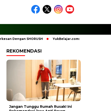
 Dengan SHORUSH
YukBelajar.com: Platform Video Pembelaj
REKOMENDASI
Jangan Tunggu Rumah Rusak! Ini
Rekomendasi Jasa Anti Rayap