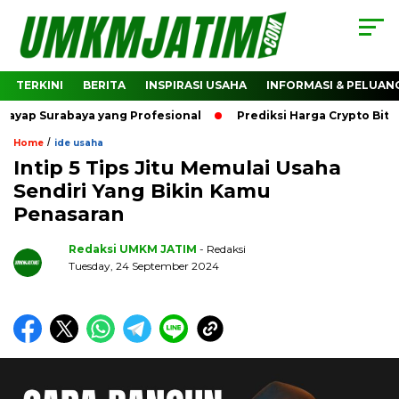
TERKINI
BERITA
INSPIRASI USAHA
INFORMASI & PELUAN
urabaya yang Profesional
Prediksi Harga Crypto Bitcoin: B
/
Home
ide usaha
Intip 5 Tips Jitu Memulai Usaha
Sendiri Yang Bikin Kamu
Penasaran
Redaksi UMKM JATIM
- Redaksi
Tuesday, 24 September 2024