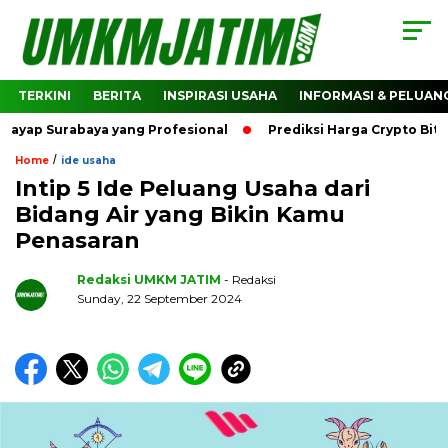
TERKINI
BERITA
INSPIRASI USAHA
INFORMASI & PELUAN
urabaya yang Profesional
Prediksi Harga Crypto Bitcoin: 
/
Home
ide usaha
Intip 5 Ide Peluang Usaha dari
Bidang Air yang Bikin Kamu
Penasaran
Redaksi UMKM JATIM
- Redaksi
Sunday, 22 September 2024