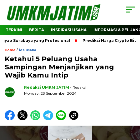
TERKINI
BERITA
INSPIRASI USAHA
INFORMASI & PELUAN
rabaya yang Profesional
Prediksi Harga Crypto Bitcoin: B
/
Home
ide usaha
Ketahui 5 Peluang Usaha
Sampingan Menjanjikan yang
Wajib Kamu Intip
Redaksi UMKM JATIM
- Redaksi
Monday, 23 September 2024