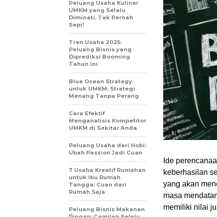
Peluang Usaha Kuliner
UMKM yang Selalu
Diminati, Tak Pernah
Sepi!
Tren Usaha 2025:
Peluang Bisnis yang
Diprediksi Booming
Tahun Ini
Blue Ocean Strategy
untuk UMKM: Strategi
Menang Tanpa Perang
Cara Efektif
Menganalisis Kompetitor
UMKM di Sekitar Anda
Peluang Usaha dari Hobi:
Ubah Passion Jadi Cuan
Ide perencanaa
7 Usaha Kreatif Rumahan
keberhasilan se
untuk Ibu Rumah
yang akan mene
Tangga: Cuan dari
Rumah Saja
masa mendatang
memiliki nilai j
Peluang Bisnis Makanan
Ringan: Camilan Selalu