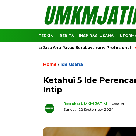
TERKINI
BERITA
INSPIRASI USAHA
INFORMA
ekomendasi Jasa Anti Rayap Surabaya yang Profesional
Pred
Home
ide usaha
/
Ketahui 5 Ide Perenc
Intip
Redaksi UMKM JATIM
- Redaksi
Sunday, 22 September 2024