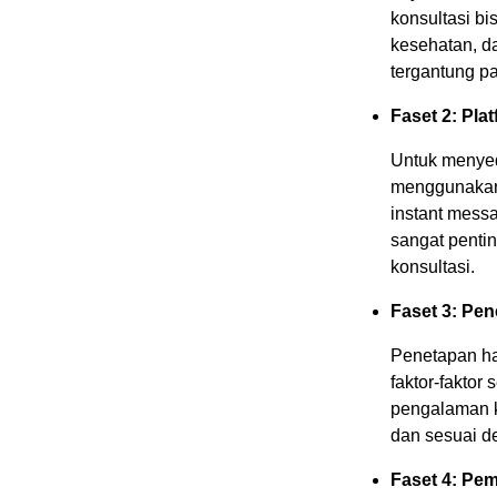
konsultasi bi
kesehatan, d
tergantung p
Faset 2: Pla
Untuk menyed
menggunakan b
instant messa
sangat penti
konsultasi.
Faset 3: Pe
Penetapan ha
faktor-faktor 
pengalaman k
dan sesuai de
Faset 4: Pe