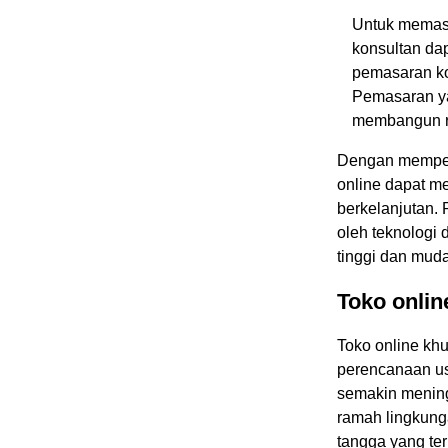
Untuk memasa
konsultan dap
pemasaran kon
Pemasaran yan
membangun re
Dengan mempert
online dapat m
berkelanjutan.
oleh teknologi 
tinggi dan muda
Toko onli
Toko online kh
perencanaan us
semakin mening
ramah lingkung
tangga yang ter