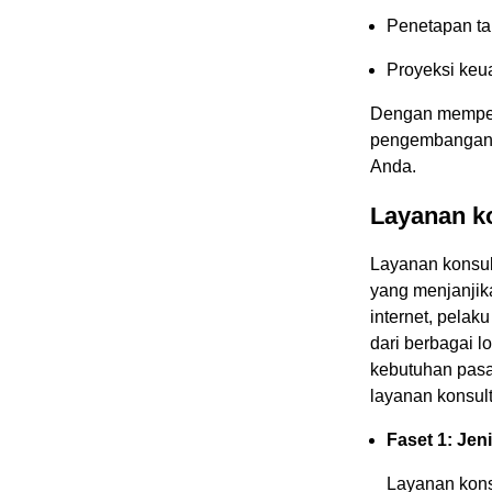
Penetapan ta
Proyeksi keua
Dengan mempert
pengembanganny
Anda.
Layanan ko
Layanan konsul
yang menjanjika
internet, pelak
dari berbagai l
kebutuhan pasar
layanan konsult
Faset 1: Jen
Layanan kons