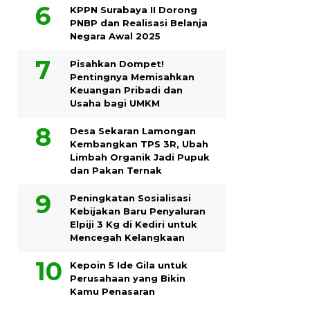
KPPN Surabaya II Dorong
PNBP dan Realisasi Belanja
Negara Awal 2025
Pisahkan Dompet!
Pentingnya Memisahkan
Keuangan Pribadi dan
Usaha bagi UMKM
Desa Sekaran Lamongan
Kembangkan TPS 3R, Ubah
Limbah Organik Jadi Pupuk
dan Pakan Ternak
Peningkatan Sosialisasi
Kebijakan Baru Penyaluran
Elpiji 3 Kg di Kediri untuk
Mencegah Kelangkaan
Kepoin 5 Ide Gila untuk
Perusahaan yang Bikin
Kamu Penasaran