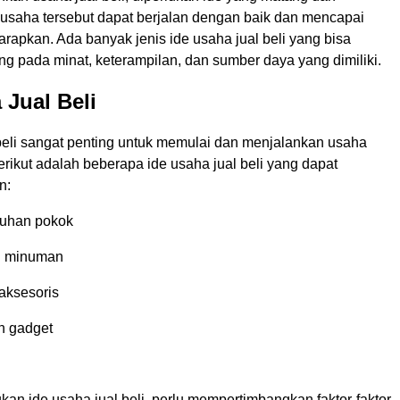
 usaha tersebut dapat berjalan dengan baik dan mencapai
arapkan. Ada banyak jenis ide usaha jual beli yang bisa
tung pada minat, keterampilan, dan sumber daya yang dimiliki.
 Jual Beli
 beli sangat penting untuk memulai dan menjalankan usaha
rikut adalah beberapa ide usaha jual beli yang dapat
n:
tuhan pokok
n minuman
aksesoris
n gadget
an ide usaha jual beli, perlu mempertimbangkan faktor-faktor