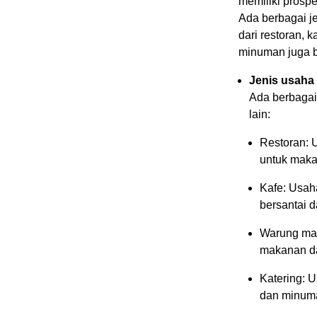
memiliki prospe
Ada berbagai j
dari restoran, 
minuman juga bi
Jenis usah
Ada berbagai
lain:
Restoran:
untuk maka
Kafe: Usah
bersantai 
Warung ma
makanan da
Katering:
dan minuma