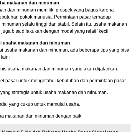
aha makanan dan minuman
an dan minuman memiliki prospek yang bagus karena
butuhan pokok manusia. Permintaan pasar terhadap
minuman selalu tinggi dan stabil. Selain itu, usaha makanan
uga bisa dilakukan dengan modal yang relatif kecil.
ai usaha makanan dan minuman
i usaha makanan dan minuman, ada beberapa tips yang bisa
 lain:
enis usaha makanan dan minuman yang akan dijalankan.
set pasar untuk mengetahui kebutuhan dan permintaan pasar.
si yang strategis untuk usaha makanan dan minuman.
dal yang cukup untuk memulai usaha.
ha makanan dan minuman dengan baik.