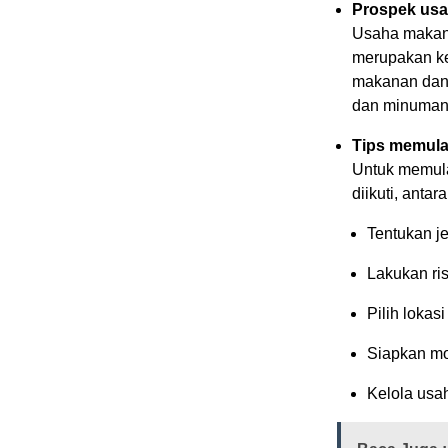
Prospek us
Usaha makan
merupakan ke
makanan dan 
dan minuman j
Tips memul
Untuk memula
diikuti, antara
Tentukan j
Lakukan ri
Pilih loka
Siapkan mo
Kelola usa