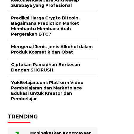
Surabaya yang Profesional
Prediksi Harga Crypto Bitcoin:
Bagaimana Prediction Market
Membantu Membaca Arah
Pergerakan BTC?
Mengenal Jenis-jenis Alkohol dalam
Produk Kosmetik dan Obat
Ciptakan Ramadhan Berkesan
Dengan SHORUSH
YukBelajar.com: Platform Video
Pembelajaran dan Marketplace
Edukasi untuk Kreator dan
Pembelajar
TRENDING
Meningkatkan Kepercayaan