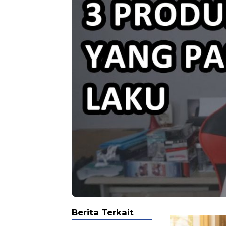
Berita Terkait