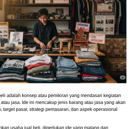
beli adalah konsep atau pemikiran yang mendasari kegiatan
g atau jasa. Ide ini mencakup jenis barang atau jasa yang akan
n, target pasar, strategi pemasaran, dan aspek operasional
kan usaha jual beli, diperlukan ide yang matang dan