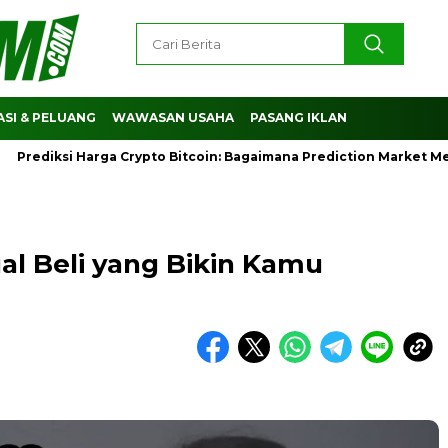
SI & PELUANG
WAWASAN USAHA
PASANG IKLAN
ksi Harga Crypto Bitcoin: Bagaimana Prediction Market Memban
ual Beli yang Bikin Kamu