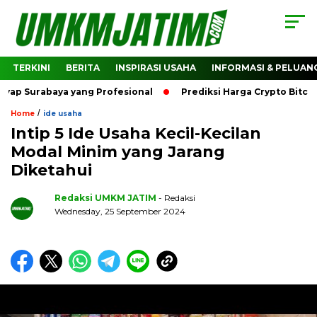
TERKINI
BERITA
INSPIRASI USAHA
INFORMASI & PELUAN
abaya yang Profesional
Prediksi Harga Crypto Bitcoin: Bag
/
Home
ide usaha
Intip 5 Ide Usaha Kecil-Kecilan
Modal Minim yang Jarang
Diketahui
Redaksi UMKM JATIM
- Redaksi
Wednesday, 25 September 2024