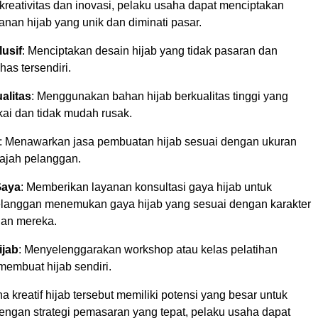
reativitas dan inovasi, pelaku usaha dapat menciptakan
anan hijab yang unik dan diminati pasar.
usif
: Menciptakan desain hijab yang tidak pasaran dan
khas tersendiri.
alitas
: Menggunakan bahan hijab berkualitas tinggi yang
ai dan tidak mudah rusak.
: Menawarkan jasa pembuatan hijab sesuai dengan ukuran
ajah pelanggan.
Gaya
: Memberikan layanan konsultasi gaya hijab untuk
anggan menemukan gaya hijab yang sesuai dengan karakter
ian mereka.
jab
: Menyelenggarakan workshop atau kelas pelatihan
membuat hijab sendiri.
a kreatif hijab tersebut memiliki potensi yang besar untuk
ngan strategi pemasaran yang tepat, pelaku usaha dapat