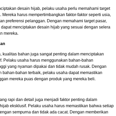
iptakan desain hijab, pelaku usaha perlu memahami target
 Mereka harus mempertimbangkan faktor-faktor seperti usia,
dan preferensi pelanggan. Dengan memahami target pasar,
 dapat menciptakan desain hijab yang sesuai dengan selera
n mereka.
han
n, kualitas bahan juga sangat penting dalam menciptakan
sif. Pelaku usaha harus menggunakan bahan-bahan
tinggi yang nyaman dipakai dan tidak mudah rusak. Dengan
bahan-bahan terbaik, pelaku usaha dapat memastikan
gan mereka puas dengan produk yang mereka beli.
ng rapi dan detail juga menjadi faktor penting dalam
hijab eksklusif. Pelaku usaha harus memastikan bahwa setiap
t dengan sempurna dan tidak ada cacat. Dengan memberikan