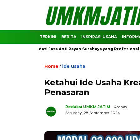
TERKINI
BERITA
INSPIRASI USAHA
INFORMA
 Rekomendasi Jasa Anti Rayap Surabaya yang Profesional
Pr
Home
ide usaha
/
Ketahui Ide Usaha Kre
Penasaran
Redaksi UMKM JATIM
- Redaksi
Saturday, 28 September 2024