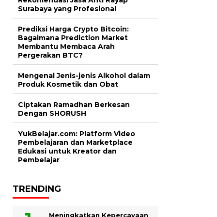
Surabaya yang Profesional
Prediksi Harga Crypto Bitcoin:
Bagaimana Prediction Market
Membantu Membaca Arah
Pergerakan BTC?
Mengenal Jenis-jenis Alkohol dalam
Produk Kosmetik dan Obat
Ciptakan Ramadhan Berkesan
Dengan SHORUSH
YukBelajar.com: Platform Video
Pembelajaran dan Marketplace
Edukasi untuk Kreator dan
Pembelajar
TRENDING
Meningkatkan Kepercayaan