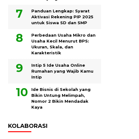
Panduan Lengkap: Syarat
Aktivasi Rekening PIP 2025
untuk Siswa SD dan SMP
Perbedaan Usaha Mikro dan
Usaha Kecil Menurut BPS:
Ukuran, Skala, dan
Karakteristik
Intip 5 Ide Usaha Online
Rumahan yang Wajib Kamu
Intip
Ide Bisnis di Sekolah yang
Bikin Untung Melimpah,
Nomor 2 Bikin Mendadak
Kaya
KOLABORASI