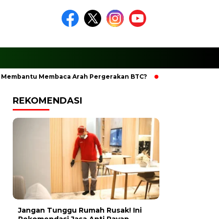
bantu Membaca Arah Pergerakan BTC?
Ciptakan Ramadhan B
REKOMENDASI
Jangan Tunggu Rumah Rusak! Ini
Rekomendasi Jasa Anti Rayap