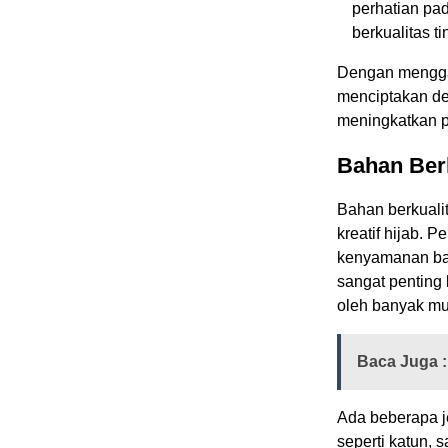
perhatian pa
berkualitas ti
Dengan mengga
menciptakan des
meningkatkan p
Bahan Ber
Bahan berkuali
kreatif hijab. 
kenyamanan bag
sangat penting
oleh banyak mu
Baca Juga :
Ada beberapa je
seperti katun, s