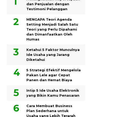
dan Penjualan dengan
Testimoni Pelanggan
MENGAPA Teori Agenda
Setting Menjadi Salah Satu
Teori yang Perlu Dipahami
dan Dimanfaatkan Oleh
Humas
Ketahui 5 Faktor Munculnya
Ide Usaha yang Jarang
Diketahui
5 Strategi Efektif Mengelola
Pakan Lele agar Cepat
Panen dan Hemat Biaya
Intip 5 Ide Usaha Elektronik
yang Bikin Kamu Penasaran
Cara Membuat Business
Plan Sederhana untuk
Usaha yang Lebih Terarah