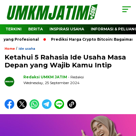
TERKINI
BERITA
INSPIRASI USAHA
INFORMASI & PELUAN
rofesional
Prediksi Harga Crypto Bitcoin: Bagaimana Pred
/
Home
ide usaha
Ketahui 5 Rahasia Ide Usaha Masa
Depan yang Wajib Kamu Intip
Redaksi UMKM JATIM
- Redaksi
Wednesday, 25 September 2024