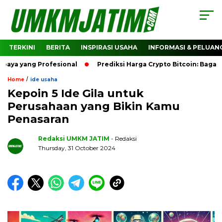
TERKINI
BERITA
INSPIRASI USAHA
INFORMASI & PELUAN
ang Profesional
Prediksi Harga Crypto Bitcoin: Bagaimana 
/
Home
ide usaha
Kepoin 5 Ide Gila untuk
Perusahaan yang Bikin Kamu
Penasaran
Redaksi UMKM JATIM
- Redaksi
Thursday, 31 October 2024