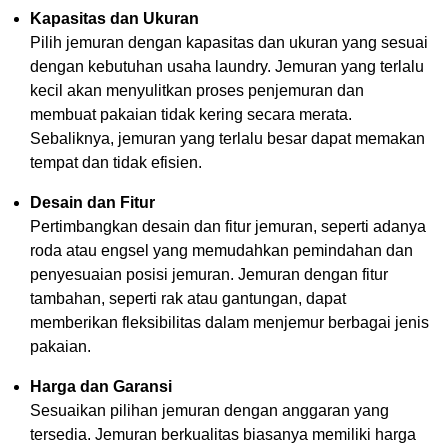
Kapasitas dan Ukuran
Pilih jemuran dengan kapasitas dan ukuran yang sesuai
dengan kebutuhan usaha laundry. Jemuran yang terlalu
kecil akan menyulitkan proses penjemuran dan
membuat pakaian tidak kering secara merata.
Sebaliknya, jemuran yang terlalu besar dapat memakan
tempat dan tidak efisien.
Desain dan Fitur
Pertimbangkan desain dan fitur jemuran, seperti adanya
roda atau engsel yang memudahkan pemindahan dan
penyesuaian posisi jemuran. Jemuran dengan fitur
tambahan, seperti rak atau gantungan, dapat
memberikan fleksibilitas dalam menjemur berbagai jenis
pakaian.
Harga dan Garansi
Sesuaikan pilihan jemuran dengan anggaran yang
tersedia. Jemuran berkualitas biasanya memiliki harga