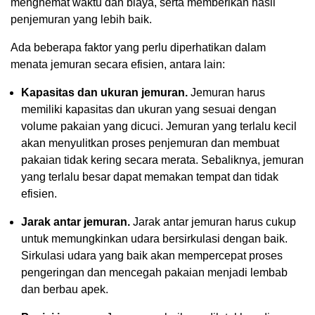
menghemat waktu dan biaya, serta memberikan hasil
penjemuran yang lebih baik.
Ada beberapa faktor yang perlu diperhatikan dalam
menata jemuran secara efisien, antara lain:
Kapasitas dan ukuran jemuran.
Jemuran harus
memiliki kapasitas dan ukuran yang sesuai dengan
volume pakaian yang dicuci. Jemuran yang terlalu kecil
akan menyulitkan proses penjemuran dan membuat
pakaian tidak kering secara merata. Sebaliknya, jemuran
yang terlalu besar dapat memakan tempat dan tidak
efisien.
Jarak antar jemuran.
Jarak antar jemuran harus cukup
untuk memungkinkan udara bersirkulasi dengan baik.
Sirkulasi udara yang baik akan mempercepat proses
pengeringan dan mencegah pakaian menjadi lembab
dan berbau apek.