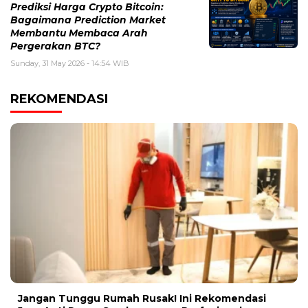
Prediksi Harga Crypto Bitcoin:
Bagaimana Prediction Market
Membantu Membaca Arah
Pergerakan BTC?
Sunday, 31 May 2026 - 14:54 WIB
REKOMENDASI
Jangan Tunggu Rumah Rusak! Ini Rekomendasi