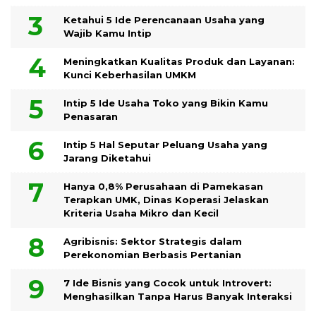
Ketahui 5 Ide Perencanaan Usaha yang
Wajib Kamu Intip
Meningkatkan Kualitas Produk dan Layanan:
Kunci Keberhasilan UMKM
Intip 5 Ide Usaha Toko yang Bikin Kamu
Penasaran
Intip 5 Hal Seputar Peluang Usaha yang
Jarang Diketahui
Hanya 0,8% Perusahaan di Pamekasan
Terapkan UMK, Dinas Koperasi Jelaskan
Kriteria Usaha Mikro dan Kecil
Agribisnis: Sektor Strategis dalam
Perekonomian Berbasis Pertanian
7 Ide Bisnis yang Cocok untuk Introvert:
Menghasilkan Tanpa Harus Banyak Interaksi