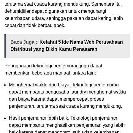
terutama saat cuaca kurang mendukung. Sementara itu,
dehumidifier dapat digunakan untuk mengurangi
kelembapan udara, sehingga pakaian dapat kering lebih
cepat dan tidak berbau apek.
Baca Juga :
Ketahui 5 Ide Nama Web Perusahaan
Distribusi yang Bikin Kamu Penasaran
Penggunaan teknologi penjemuran juga dapat
memberikan beberapa manfaat, antara lain:
Menghemat waktu dan biaya. Teknologi penjemuran
dapat membantu pengusaha laundry menghemat waktu
dan biaya karena dapat mempercepat proses
penjemuran, terutama saat cuaca kurang mendukung.
Hasil penjemuran lebih baik. Teknologi penjemuran
dapat membantu menghasilkan penjemuran yang lebih
baik karena dapat mengontrol suhu dan kelembapan