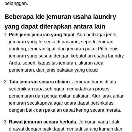
pelanggan.
Beberapa ide jemuran usaha laundry
yang dapat diterapkan antara lain
Pilih jenis jemuran yang tepat.
Ada berbagai jenis
jemuran yang tersedia di pasaran, seperti jemuran
gantung, jemuran lipat, dan jemuran putar. Pilih jenis
jemuran yang sesuai dengan kebutuhan usaha laundry
Anda, seperti kapasitas jemuran, ukuran area
penjemuran, dan jenis pakaian yang dicuci.
Tata jemuran secara efisien.
Jemuran harus ditata
sedemikian rupa sehingga memudahkan proses
penjemuran dan pengambilan pakaian. Atur jarak antar
jemuran secukupnya agar udara dapat bersirkulasi
dengan baik dan pakaian dapat kering secara merata.
Rawat jemuran secara berkala.
Jemuran yang tidak
dirawat dengan baik dapat menjadi sarang kuman dan