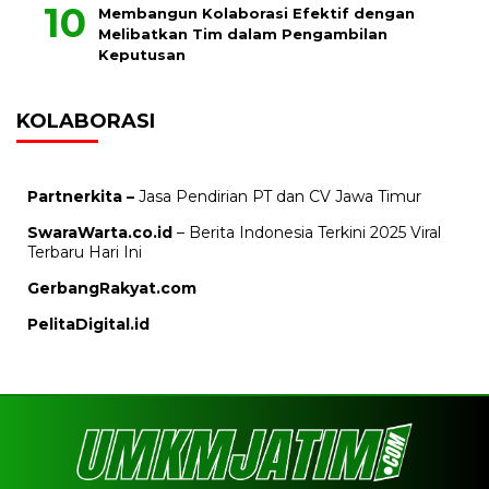
Membangun Kolaborasi Efektif dengan
Melibatkan Tim dalam Pengambilan
Keputusan
KOLABORASI
Partnerkita –
Jasa Pendirian PT dan CV Jawa Timur
SwaraWarta.co.id
– Berita Indonesia Terkini 2025 Viral
Terbaru Hari Ini
GerbangRakyat.com
PelitaDigital.id