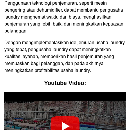
Penggunaan teknologi penjemuran, seperti mesin
pengering atau dehumidifier, dapat membantu pengusaha
laundry menghemat waktu dan biaya, menghasilkan
penjemuran yang lebih baik, dan meningkatkan kepuasan
pelanggan.
Dengan mengimplementasikan ide jemuran usaha laundry
yang tepat, pengusaha laundry dapat meningkatkan
kualitas layanan, memberikan hasil penjemuran yang
memuaskan bagi pelanggan, dan pada akhirnya
meningkatkan profitabilitas usaha laundry.
Youtube Video: