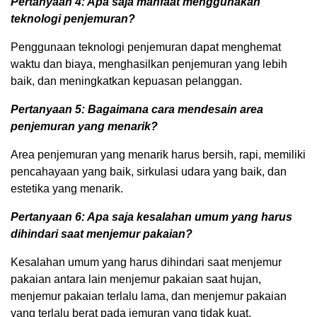
Pertanyaan 4: Apa saja manfaat menggunakan
teknologi penjemuran?
Penggunaan teknologi penjemuran dapat menghemat
waktu dan biaya, menghasilkan penjemuran yang lebih
baik, dan meningkatkan kepuasan pelanggan.
Pertanyaan 5: Bagaimana cara mendesain area
penjemuran yang menarik?
Area penjemuran yang menarik harus bersih, rapi, memiliki
pencahayaan yang baik, sirkulasi udara yang baik, dan
estetika yang menarik.
Pertanyaan 6: Apa saja kesalahan umum yang harus
dihindari saat menjemur pakaian?
Kesalahan umum yang harus dihindari saat menjemur
pakaian antara lain menjemur pakaian saat hujan,
menjemur pakaian terlalu lama, dan menjemur pakaian
yang terlalu berat pada jemuran yang tidak kuat.