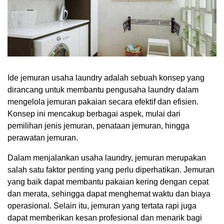
Ide jemuran usaha laundry adalah sebuah konsep yang
dirancang untuk membantu pengusaha laundry dalam
mengelola jemuran pakaian secara efektif dan efisien.
Konsep ini mencakup berbagai aspek, mulai dari
pemilihan jenis jemuran, penataan jemuran, hingga
perawatan jemuran.
Dalam menjalankan usaha laundry, jemuran merupakan
salah satu faktor penting yang perlu diperhatikan. Jemuran
yang baik dapat membantu pakaian kering dengan cepat
dan merata, sehingga dapat menghemat waktu dan biaya
operasional. Selain itu, jemuran yang tertata rapi juga
dapat memberikan kesan profesional dan menarik bagi